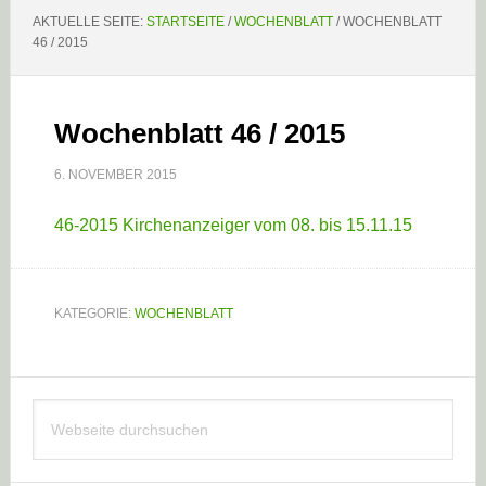
AKTUELLE SEITE:
STARTSEITE
/
WOCHENBLATT
/
WOCHENBLATT
46 / 2015
Wochenblatt 46 / 2015
6. NOVEMBER 2015
46-2015 Kirchenanzeiger vom 08. bis 15.11.15
KATEGORIE:
WOCHENBLATT
Haupt-
Webseite
Sidebar
durchsuchen