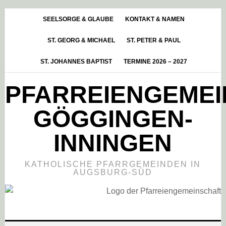
Skip
Zur
Zur
to
Hauptsidebar
Fußzeile
SEELSORGE & GLAUBE
KONTAKT & NAMEN
main
springen
springen
ST. GEORG & MICHAEL
ST. PETER & PAUL
content
ST. JOHANNES BAPTIST
TERMINE 2026 – 2027
PFARREIENGEME
GÖGGINGEN-
INNINGEN
KATHOLISCHE PFARRGEMEINDEN IN
AUGSBURG-SÜD