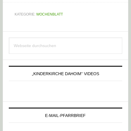
KATEGORIE:
WOCHENBLATT
Haupt-
Webseite
Sidebar
durchsuchen
„KINDERKIRCHE DAHOIM“ VIDEOS
E-MAIL-PFARRBRIEF