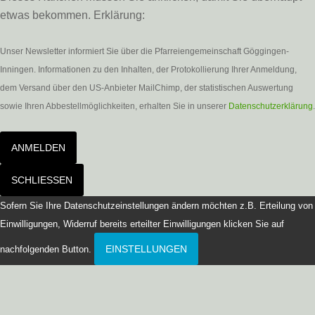
etwas bekommen. Erklärung:
Unser Newsletter informiert Sie über die Pfarreiengemeinschaft Göggingen-
Inningen. Informationen zu den Inhalten, der Protokollierung Ihrer Anmeldung,
dem Versand über den US-Anbieter MailChimp, der statistischen Auswertung
sowie Ihren Abbestellmöglichkeiten, erhalten Sie in unserer
Datenschutzerklärung
.
ANMELDEN
SCHLIESSEN
Sofern Sie Ihre Datenschutzeinstellungen ändern möchten z.B. Erteilung von
Einwilligungen, Widerruf bereits erteilter Einwilligungen klicken Sie auf
EINSTELLUNGEN
nachfolgenden Button.