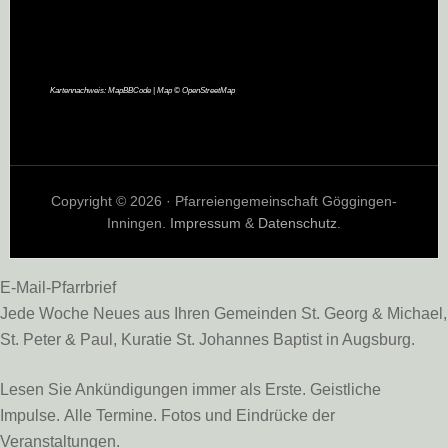
Kartennachweis:
MapBBCode
| Map ©
OpenStreetMap
Copyright © 2026 · Pfarreiengemeinschaft Göggingen-
Inningen.
Impressum
&
Datenschutz
.
E-Mail-Pfarrbrief
Jede Woche Neues aus Ihren Gemeinden St. Georg & Michael,
St. Peter & Paul, Kuratie St. Johannes Baptist in Augsburg.
Lesen Sie Ankündigungen immer als Erste. Geistliche
Impulse. Alle Termine. Fotos und Eindrücke der
Veranstaltungen.