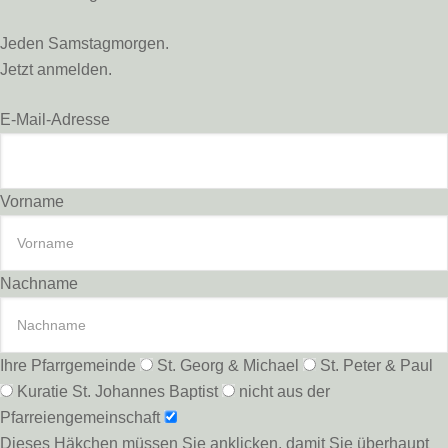
Jeden Samstagmorgen.
Jetzt anmelden.
E-Mail-Adresse
Vorname
Nachname
Ihre Pfarrgemeinde
St. Georg & Michael
St. Peter & Paul
Kuratie St. Johannes Baptist
nicht aus der
Pfarreiengemeinschaft
Dieses Häkchen müssen Sie anklicken, damit Sie überhaupt