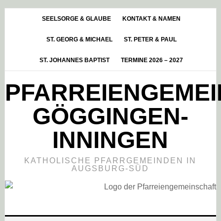
Skip
Zur
Zur
to
Hauptsidebar
Fußzeile
SEELSORGE & GLAUBE
KONTAKT & NAMEN
main
springen
springen
ST. GEORG & MICHAEL
ST. PETER & PAUL
content
ST. JOHANNES BAPTIST
TERMINE 2026 – 2027
PFARREIENGEME
GÖGGINGEN-
INNINGEN
KATHOLISCHE PFARRGEMEINDEN IN
AUGSBURG-SÜD