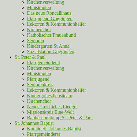
Kirchenverwaltung
Ministranten
Das neue Roncallihaus
Pfarrjugend Göggingen
Lektoren & Kommunionhelfer
Kirchenchor
Katholischer Frauenbund
Senioren
Kindergarten St.Anna
Sozialstation Göggingen
St. Peter & Paul
Pfarrgemeinderat
Kirchenverwaltung
Ministranten
Pfarrjugend
Seniorenkreis
Lektoren & Kommunionhelfer
Kindergottesdienstteam
Kirchenchor
Neues Geistliches Liedgut
Missionskreis Eine-Welt
Baubeschreibung St. Peter & Paul
St. Johannes Baptist
Kuratie St. Johannes Baptist
Pfarrgemeinderat