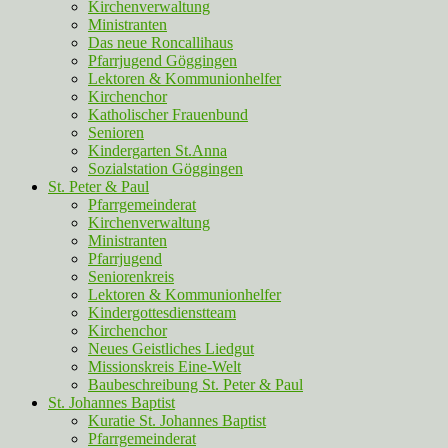
Kirchenverwaltung
Ministranten
Das neue Roncallihaus
Pfarrjugend Göggingen
Lektoren & Kommunionhelfer
Kirchenchor
Katholischer Frauenbund
Senioren
Kindergarten St.Anna
Sozialstation Göggingen
St. Peter & Paul
Pfarrgemeinderat
Kirchenverwaltung
Ministranten
Pfarrjugend
Seniorenkreis
Lektoren & Kommunionhelfer
Kindergottesdienstteam
Kirchenchor
Neues Geistliches Liedgut
Missionskreis Eine-Welt
Baubeschreibung St. Peter & Paul
St. Johannes Baptist
Kuratie St. Johannes Baptist
Pfarrgemeinderat