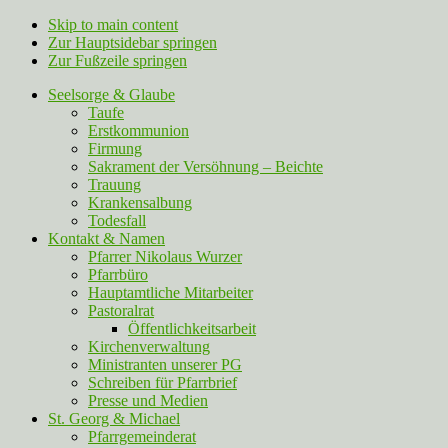
Skip to main content
Zur Hauptsidebar springen
Zur Fußzeile springen
Seelsorge & Glaube
Taufe
Erstkommunion
Firmung
Sakrament der Versöhnung – Beichte
Trauung
Krankensalbung
Todesfall
Kontakt & Namen
Pfarrer Nikolaus Wurzer
Pfarrbüro
Hauptamtliche Mitarbeiter
Pastoralrat
Öffentlichkeitsarbeit
Kirchenverwaltung
Ministranten unserer PG
Schreiben für Pfarrbrief
Presse und Medien
St. Georg & Michael
Pfarrgemeinderat