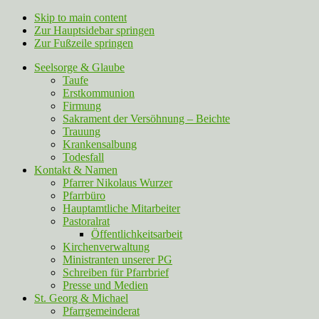
Skip to main content
Zur Hauptsidebar springen
Zur Fußzeile springen
Seelsorge & Glaube
Taufe
Erstkommunion
Firmung
Sakrament der Versöhnung – Beichte
Trauung
Krankensalbung
Todesfall
Kontakt & Namen
Pfarrer Nikolaus Wurzer
Pfarrbüro
Hauptamtliche Mitarbeiter
Pastoralrat
Öffentlichkeitsarbeit
Kirchenverwaltung
Ministranten unserer PG
Schreiben für Pfarrbrief
Presse und Medien
St. Georg & Michael
Pfarrgemeinderat