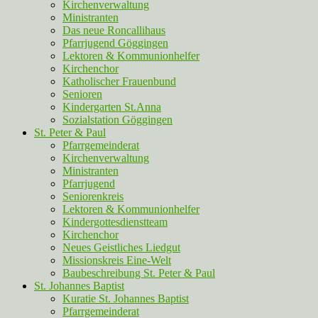
Kirchenverwaltung
Ministranten
Das neue Roncallihaus
Pfarrjugend Göggingen
Lektoren & Kommunionhelfer
Kirchenchor
Katholischer Frauenbund
Senioren
Kindergarten St.Anna
Sozialstation Göggingen
St. Peter & Paul
Pfarrgemeinderat
Kirchenverwaltung
Ministranten
Pfarrjugend
Seniorenkreis
Lektoren & Kommunionhelfer
Kindergottesdienstteam
Kirchenchor
Neues Geistliches Liedgut
Missionskreis Eine-Welt
Baubeschreibung St. Peter & Paul
St. Johannes Baptist
Kuratie St. Johannes Baptist
Pfarrgemeinderat