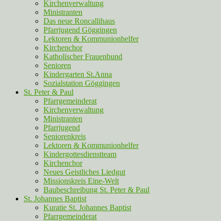
Kirchenverwaltung
Ministranten
Das neue Roncallihaus
Pfarrjugend Göggingen
Lektoren & Kommunionhelfer
Kirchenchor
Katholischer Frauenbund
Senioren
Kindergarten St.Anna
Sozialstation Göggingen
St. Peter & Paul
Pfarrgemeinderat
Kirchenverwaltung
Ministranten
Pfarrjugend
Seniorenkreis
Lektoren & Kommunionhelfer
Kindergottesdienstteam
Kirchenchor
Neues Geistliches Liedgut
Missionskreis Eine-Welt
Baubeschreibung St. Peter & Paul
St. Johannes Baptist
Kuratie St. Johannes Baptist
Pfarrgemeinderat