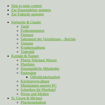
Skip to main content
Zur Hauptsidebar springen
Zur Fußzeile springen
Seelsorge & Glaube
Taufe
Erstkommunion
Firmung
Sakrament der Versöhnung – Beichte
Trauung
Krankensalbung
Todesfall
Kontakt & Namen
Pfarrer Nikolaus Wurzer
Pfarrbüro
Hauptamtliche Mitarbeiter
Pastoralrat
Öffentlichkeitsarbeit
Kirchenverwaltung
Ministranten unserer PG
Schreiben für Pfarrbrief
Presse und Medien
St. Georg & Michael
Pfarrgemeinderat