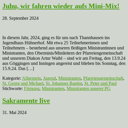
Juhu, wir fahren wieder aufs Mini-Mix!
28. September 2024
In diesem Jahr, 2024, ging es für uns nach Thannhausen ins
Jugendhaus Hühnerhof. Mit etwa 25 Teilnehmerinnen und
Teilnehmern – bestehend aus unseren fleißigen Ministrantinnen und
Ministranten, den Oberminis/Minileitern der Pfarreiengemeinschaft
und unserem Diakon Artur Waibl – sind wir am Freitag, den 13.9.24
aus Göggingen und Inningen angereist und blieben bis Sonntag, den
15.9.24. Das […]
Kategorie:
Allgemein
,
Jugend
,
Ministranten
,
Pfarreiengemeinschaft
,
St. Georg und Michael
,
St. Johannes Baptist
,
St. Peter und Paul
Stichworte:
Firmung
,
Ministranten
,
Ministranten unserer PG
Sakramente live
31. Mai 2024