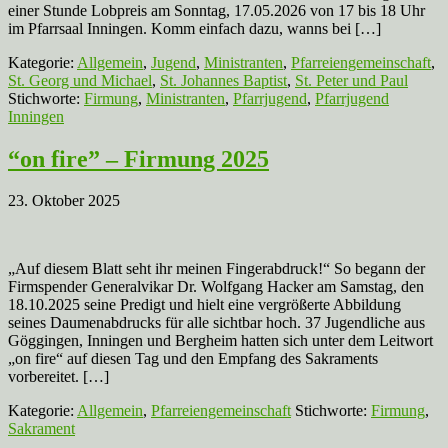
einer Stunde Lobpreis am Sonntag, 17.05.2026 von 17 bis 18 Uhr
im Pfarrsaal Inningen. Komm einfach dazu, wanns bei […]
Kategorie:
Allgemein
,
Jugend
,
Ministranten
,
Pfarreiengemeinschaft
,
St. Georg und Michael
,
St. Johannes Baptist
,
St. Peter und Paul
Stichworte:
Firmung
,
Ministranten
,
Pfarrjugend
,
Pfarrjugend
Inningen
“on fire” – Firmung 2025
23. Oktober 2025
„Auf diesem Blatt seht ihr meinen Fingerabdruck!“ So begann der
Firmspender Generalvikar Dr. Wolfgang Hacker am Samstag, den
18.10.2025 seine Predigt und hielt eine vergrößerte Abbildung
seines Daumenabdrucks für alle sichtbar hoch. 37 Jugendliche aus
Göggingen, Inningen und Bergheim hatten sich unter dem Leitwort
„on fire“ auf diesen Tag und den Empfang des Sakraments
vorbereitet. […]
Kategorie:
Allgemein
,
Pfarreiengemeinschaft
Stichworte:
Firmung
,
Sakrament