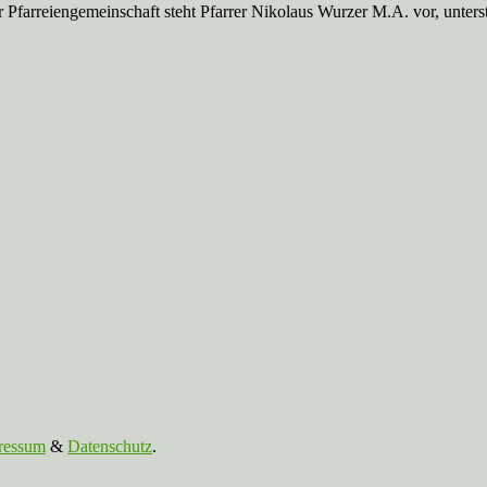
Pfarreien­gemeinschaft steht Pfarrer Nikolaus Wurzer M.A. vor, unte
ressum
&
Datenschutz
.