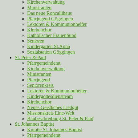
Kirchenverwaltung
Ministranten
Das neue Roncallihaus
Pfarrjugend Göggingen
Lektoren & Kommunionhelfer
Kirchenchor
Katholischer Frauenbund
Senioren
Kindergarten St.Anna
Sozialstation Göggingen
St. Peter & Paul
Pfarrgemeinderat
Kirchenverwaltung
Ministranten
Pfarrjugend
Seniorenkreis
Lektoren & Kommunionhelfer
Kindergottesdienstteam
Kirchenchor
Neues Geistliches Liedgut
Missionskreis Eine-Welt
Baubeschreibung St. Peter & Paul
St. Johannes Baptist
Kuratie St. Johannes Baptist
Pfarrgemeinderat