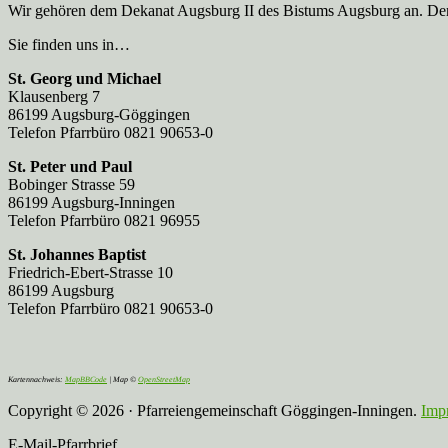
Wir gehören dem Dekanat Augsburg II des Bistums Augsburg an. Der 
Sie finden uns in…
St. Georg und Michael
Klausenberg 7
86199 Augsburg-Göggingen
Telefon Pfarrbüro 0821 90653-0
St. Peter und Paul
Bobinger Strasse 59
86199 Augsburg-Inningen
Telefon Pfarrbüro 0821 96955
St. Johannes Baptist
Friedrich-Ebert-Strasse 10
86199 Augsburg
Telefon Pfarrbüro 0821 90653-0
Kartennachweis:
MapBBCode
| Map ©
OpenStreetMap
Copyright © 2026 · Pfarreiengemeinschaft Göggingen-Inningen.
Imp
E-Mail-Pfarrbrief