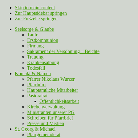
Skip to main content
Zur Hauptsidebar springen
Zur Fußzeile springen
Seelsorge & Glaube
Taufe
Erstkommunion
Firmung
Sakrament der Versöhnung – Beichte
Trauung
Krankensalbung
Todesfall
Kontakt & Namen
Pfarrer Nikolaus Wurzer
Pfarrbüro
Hauptamtliche Mitarbeiter
Pastoralrat
Öffentlichkeitsarbeit
Kirchenverwaltung
Ministranten unserer PG
Schreiben für Pfarrbrief
Presse und Medien
St. Georg & Michael
Pfarrgemeinderat