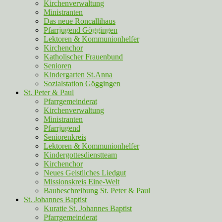
Kirchenverwaltung
Ministranten
Das neue Roncallihaus
Pfarrjugend Göggingen
Lektoren & Kommunionhelfer
Kirchenchor
Katholischer Frauenbund
Senioren
Kindergarten St.Anna
Sozialstation Göggingen
St. Peter & Paul
Pfarrgemeinderat
Kirchenverwaltung
Ministranten
Pfarrjugend
Seniorenkreis
Lektoren & Kommunionhelfer
Kindergottesdienstteam
Kirchenchor
Neues Geistliches Liedgut
Missionskreis Eine-Welt
Baubeschreibung St. Peter & Paul
St. Johannes Baptist
Kuratie St. Johannes Baptist
Pfarrgemeinderat