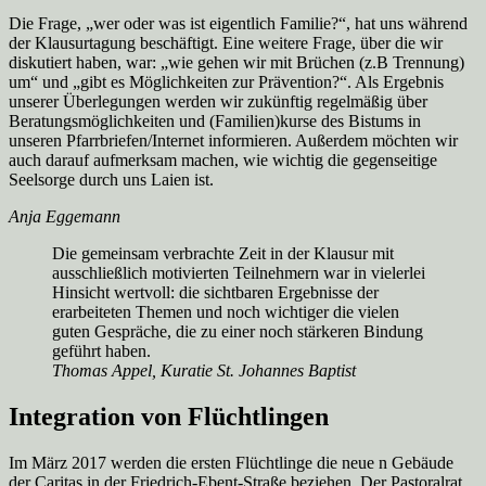
Die Frage, „wer oder was ist eigentlich Familie?“, hat uns während
der Klausurtagung beschäftigt. Eine weitere Frage, über die wir
diskutiert haben, war: „wie gehen wir mit Brüchen (z.B Trennung)
um“ und „gibt es Möglichkeiten zur Prävention?“. Als Ergebnis
unserer Überlegungen werden wir zukünftig regelmäßig über
Beratungsmöglichkeiten und (Familien)kurse des Bistums in
unseren Pfarrbriefen/Internet informieren. Außerdem möchten wir
auch darauf aufmerksam machen, wie wichtig die gegenseitige
Seelsorge durch uns Laien ist.
Anja Eggemann
Die gemeinsam verbrachte Zeit in der Klausur mit
ausschließlich motivierten Teilnehmern war in vielerlei
Hinsicht wertvoll: die sichtbaren Ergebnisse der
erarbeiteten Themen und noch wichtiger die vielen
guten Gespräche, die zu einer noch stärkeren Bindung
geführt haben.
Thomas Appel, Kuratie St. Johannes Baptist
Integration von Flüchtlingen
Im März 2017 werden die ersten Flüchtlinge die neue n Gebäude
der Caritas in der Friedrich-Ebent-Straße beziehen. Der Pastoralrat