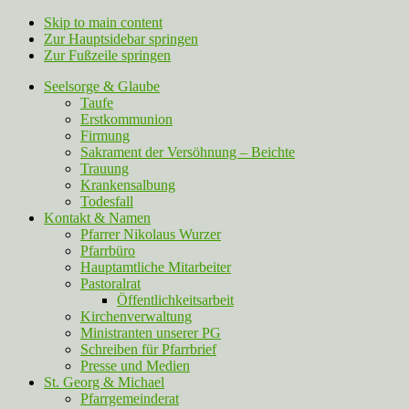
Skip to main content
Zur Hauptsidebar springen
Zur Fußzeile springen
Seelsorge & Glaube
Taufe
Erstkommunion
Firmung
Sakrament der Versöhnung – Beichte
Trauung
Krankensalbung
Todesfall
Kontakt & Namen
Pfarrer Nikolaus Wurzer
Pfarrbüro
Hauptamtliche Mitarbeiter
Pastoralrat
Öffentlichkeitsarbeit
Kirchenverwaltung
Ministranten unserer PG
Schreiben für Pfarrbrief
Presse und Medien
St. Georg & Michael
Pfarrgemeinderat