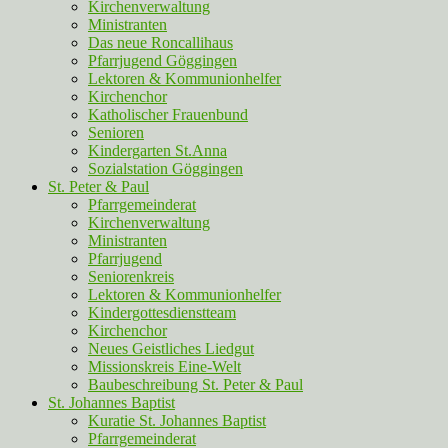
Kirchenverwaltung
Ministranten
Das neue Roncallihaus
Pfarrjugend Göggingen
Lektoren & Kommunionhelfer
Kirchenchor
Katholischer Frauenbund
Senioren
Kindergarten St.Anna
Sozialstation Göggingen
St. Peter & Paul
Pfarrgemeinderat
Kirchenverwaltung
Ministranten
Pfarrjugend
Seniorenkreis
Lektoren & Kommunionhelfer
Kindergottesdienstteam
Kirchenchor
Neues Geistliches Liedgut
Missionskreis Eine-Welt
Baubeschreibung St. Peter & Paul
St. Johannes Baptist
Kuratie St. Johannes Baptist
Pfarrgemeinderat