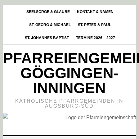
Skip
Zur
Zur
to
Hauptsidebar
Fußzeile
SEELSORGE & GLAUBE
KONTAKT & NAMEN
main
springen
springen
ST. GEORG & MICHAEL
ST. PETER & PAUL
content
ST. JOHANNES BAPTIST
TERMINE 2026 – 2027
PFARREIENGEME
GÖGGINGEN-
INNINGEN
KATHOLISCHE PFARRGEMEINDEN IN
AUGSBURG-SÜD