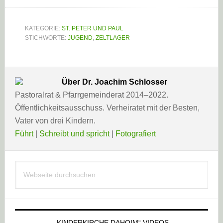
KATEGORIE:
ST. PETER UND PAUL
STICHWORTE:
JUGEND
,
ZELTLAGER
Über
Dr. Joachim Schlosser
Pastoralrat & Pfarrgemeinderat 2014–2022.
Öffentlichkeitsausschuss. Verheiratet mit der Besten,
Vater von drei Kindern.
Führt
|
Schreibt und spricht
|
Fotografiert
Haupt-
Webseite
Sidebar
durchsuchen
„KINDERKIRCHE DAHOIM“ VIDEOS