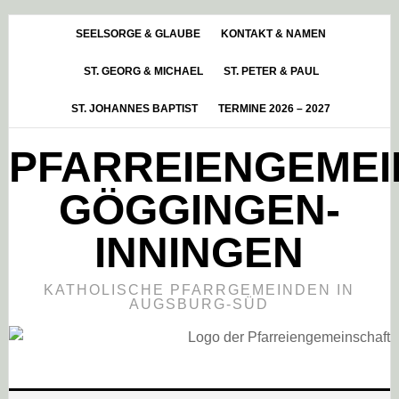
Skip
Zur
Zur
to
Hauptsidebar
Fußzeile
SEELSORGE & GLAUBE
KONTAKT & NAMEN
main
springen
springen
ST. GEORG & MICHAEL
ST. PETER & PAUL
content
ST. JOHANNES BAPTIST
TERMINE 2026 – 2027
PFARREIENGEME
GÖGGINGEN-
INNINGEN
KATHOLISCHE PFARRGEMEINDEN IN
AUGSBURG-SÜD