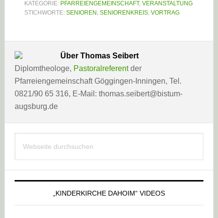
KATEGORIE:
PFARREIENGEMEINSCHAFT
,
VERANSTALTUNG
STICHWORTE:
SENIOREN
,
SENIORENKREIS
,
VORTRAG
Über
Thomas Seibert
Diplomtheologe,
Pastoralreferent
der
Pfarreiengemeinschaft Göggingen-Inningen, Tel.
0821/90 65 316, E-Mail: thomas.seibert@bistum-
augsburg.de
Haupt-
Webseite
Sidebar
durchsuchen
„KINDERKIRCHE DAHOIM“ VIDEOS