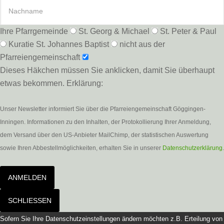
Ihre Pfarrgemeinde
St. Georg & Michael
St. Peter & Paul
Kuratie St. Johannes Baptist
nicht aus der
Pfarreiengemeinschaft
Dieses Häkchen müssen Sie anklicken, damit Sie überhaupt
etwas bekommen. Erklärung:
Unser Newsletter informiert Sie über die Pfarreiengemeinschaft Göggingen-
Inningen. Informationen zu den Inhalten, der Protokollierung Ihrer Anmeldung,
dem Versand über den US-Anbieter MailChimp, der statistischen Auswertung
sowie Ihren Abbestellmöglichkeiten, erhalten Sie in unserer
Datenschutzerklärung
.
ANMELDEN
SCHLIESSEN
Sofern Sie Ihre Datenschutzeinstellungen ändern möchten z.B. Erteilung von