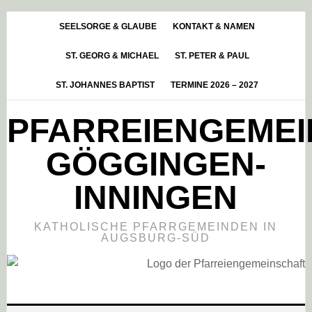
Skip
Zur
Zur
to
Hauptsidebar
Fußzeile
SEELSORGE & GLAUBE
KONTAKT & NAMEN
main
springen
springen
ST. GEORG & MICHAEL
ST. PETER & PAUL
content
ST. JOHANNES BAPTIST
TERMINE 2026 – 2027
PFARREIENGEME
GÖGGINGEN-
INNINGEN
KATHOLISCHE PFARRGEMEINDEN IN
AUGSBURG-SÜD