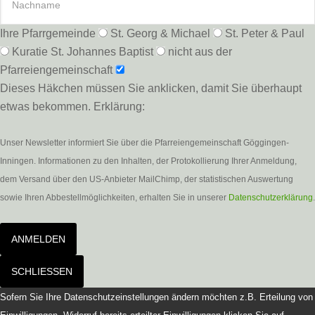
Ihre Pfarrgemeinde
St. Georg & Michael
St. Peter & Paul
Kuratie St. Johannes Baptist
nicht aus der
Pfarreiengemeinschaft
Dieses Häkchen müssen Sie anklicken, damit Sie überhaupt
etwas bekommen. Erklärung:
Unser Newsletter informiert Sie über die Pfarreiengemeinschaft Göggingen-
Inningen. Informationen zu den Inhalten, der Protokollierung Ihrer Anmeldung,
dem Versand über den US-Anbieter MailChimp, der statistischen Auswertung
sowie Ihren Abbestellmöglichkeiten, erhalten Sie in unserer
Datenschutzerklärung
.
ANMELDEN
SCHLIESSEN
Sofern Sie Ihre Datenschutzeinstellungen ändern möchten z.B. Erteilung von