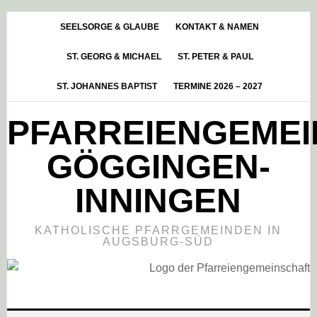
Skip
Zur
Zur
to
Hauptsidebar
Fußzeile
SEELSORGE & GLAUBE
KONTAKT & NAMEN
main
springen
springen
ST. GEORG & MICHAEL
ST. PETER & PAUL
content
ST. JOHANNES BAPTIST
TERMINE 2026 – 2027
PFARREIENGEME
GÖGGINGEN-
INNINGEN
KATHOLISCHE PFARRGEMEINDEN IN
AUGSBURG-SÜD