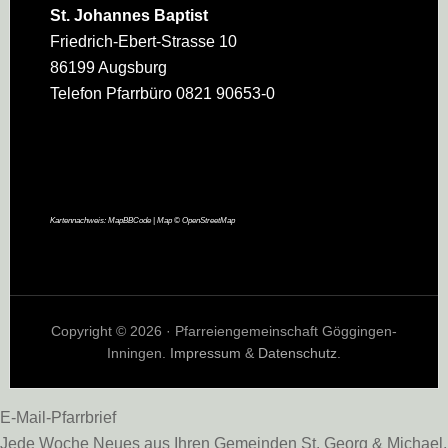
St. Johannes Baptist
Friedrich-Ebert-Strasse 10
86199 Augsburg
Telefon Pfarrbüro 0821 90653-0
Kartennachweis:
MapBBCode
| Map ©
OpenStreetMap
Copyright © 2026 · Pfarreiengemeinschaft Göggingen-
Inningen.
Impressum
&
Datenschutz
.
E-Mail-Pfarrbrief
Jede Woche Neues aus Ihren Gemeinden St. Georg & Michael,