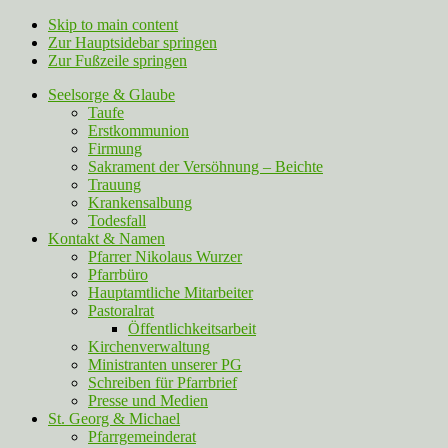
Skip to main content
Zur Hauptsidebar springen
Zur Fußzeile springen
Seelsorge & Glaube
Taufe
Erstkommunion
Firmung
Sakrament der Versöhnung – Beichte
Trauung
Krankensalbung
Todesfall
Kontakt & Namen
Pfarrer Nikolaus Wurzer
Pfarrbüro
Hauptamtliche Mitarbeiter
Pastoralrat
Öffentlichkeitsarbeit
Kirchenverwaltung
Ministranten unserer PG
Schreiben für Pfarrbrief
Presse und Medien
St. Georg & Michael
Pfarrgemeinderat