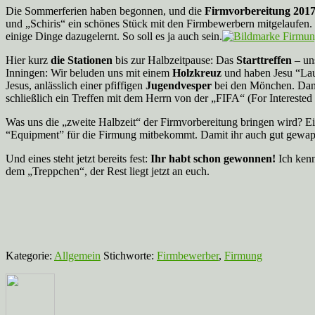
Die Sommerferien haben begonnen, und die
Firmvorbereitung 201
und „Schiris“ ein schönes Stück mit den Firmbewerbern mitgelaufen. Mi
einige Dinge dazugelernt. So soll es ja auch sein.
Hier kurz
die Stationen
bis zur Halbzeitpause: Das
Starttreffen
– un
Inningen: Wir beluden uns mit einem
Holzkreuz
und haben Jesu “Lau
Jesus, anlässlich einer pfiffigen
Jugendvesper
bei den Mönchen. Dan
schließlich ein Treffen mit dem Herrn von der „FIFA“ (For Intereste
Was uns die „zweite Halbzeit“ der Firmvorbereitung bringen wird? 
“Equipment” für die Firmung mitbekommt. Damit ihr auch gut gewappn
Und eines steht jetzt bereits fest:
Ihr habt schon gewonnen!
Ich kenn
dem „Treppchen“, der Rest liegt jetzt an euch.
Kategorie:
Allgemein
Stichworte:
Firmbewerber
,
Firmung