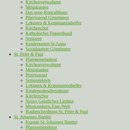
Kirchenverwaltung
Ministranten
Das neue Roncallihaus
Pfarrjugend Göggingen
Lektoren & Kommunionhelfer
Kirchenchor
Katholischer Frauenbund
Senioren
Kindergarten St.Anna
Sozialstation Göggingen
St. Peter & Paul
Pfarrgemeinderat
Kirchenverwaltung
Ministranten
Pfarrjugend
Seniorenkreis
Lektoren & Kommunionhelfer
Kindergottesdienstteam
Kirchenchor
Neues Geistliches Liedgut
Missionskreis Eine-Welt
Baubeschreibung St. Peter & Paul
St. Johannes Baptist
Kuratie St. Johannes Baptist
Pfarrgemeinderat