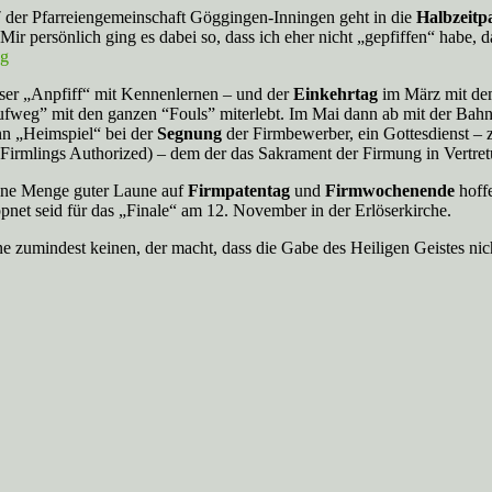
7
der Pfarreiengemeinschaft Göggingen-Inningen geht in die
Halbzeitp
r persönlich ging es dabei so, dass ich eher nicht „gepfiffen“ habe, d
ser „Anpfiff“ mit Kennenlernen – und der
Einkehrtag
im März mit dem
fweg” mit den ganzen “Fouls” miterlebt. Im Mai dann ab mit der Bahn
n „Heimspiel“ bei der
Segnung
der Firmbewerber, ein Gottesdienst –
d Firmlings Authorized) – dem der das Sakrament der Firmung in Vertr
Eine Menge guter Laune auf
Firmpatentag
und
Firmwochenende
hoff
et seid für das „Finale“ am 12. November in der Erlöserkirche.
e zumindest keinen, der macht, dass die Gabe des Heiligen Geistes nic