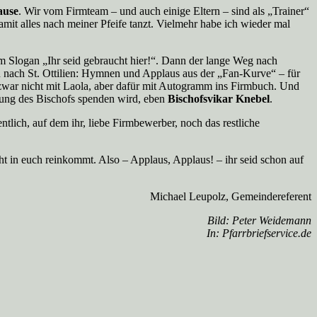
ause
. Wir vom Firmteam – und auch einige Eltern – sind als „Trainer“
amit alles nach meiner Pfeife tanzt. Vielmehr habe ich wieder mal
 Slogan „Ihr seid gebraucht hier!“. Dann der lange Weg nach
 nach St. Ottilien: Hymnen und Applaus aus der „Fan-Kurve“ – für
 zwar nicht mit Laola, aber dafür mit Autogramm ins Firmbuch. Und
etung des Bischofs spenden wird, eben
Bischofsvikar Knebel
.
entlich, auf dem ihr, liebe Firmbewerber, noch das restliche
ht in euch reinkommt. Also – Applaus, Applaus! – ihr seid schon auf
Michael Leupolz, Gemeindereferent
Bild: Peter Weidemann
In: Pfarrbriefservice.de