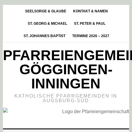
Skip
Zur
Zur
to
Hauptsidebar
Fußzeile
SEELSORGE & GLAUBE
KONTAKT & NAMEN
main
springen
springen
ST. GEORG & MICHAEL
ST. PETER & PAUL
content
ST. JOHANNES BAPTIST
TERMINE 2026 – 2027
PFARREIENGEME
GÖGGINGEN-
INNINGEN
KATHOLISCHE PFARRGEMEINDEN IN
AUGSBURG-SÜD