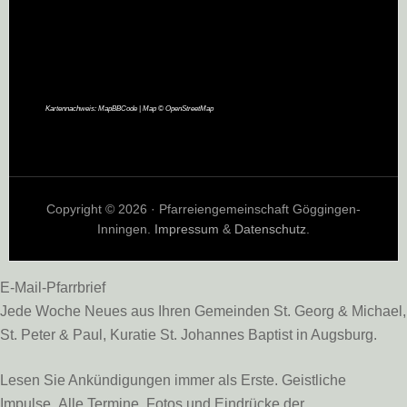
Kartennachweis:
MapBBCode
| Map ©
OpenStreetMap
Copyright © 2026 · Pfarreiengemeinschaft Göggingen-
Inningen.
Impressum
&
Datenschutz
.
E-Mail-Pfarrbrief
Jede Woche Neues aus Ihren Gemeinden St. Georg & Michael,
St. Peter & Paul, Kuratie St. Johannes Baptist in Augsburg.
Lesen Sie Ankündigungen immer als Erste. Geistliche
Impulse. Alle Termine. Fotos und Eindrücke der