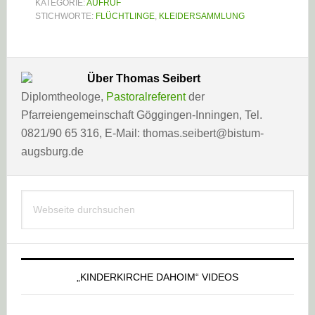
KATEGORIE:
AUFRUF
STICHWORTE:
FLÜCHTLINGE
,
KLEIDERSAMMLUNG
Über
Thomas Seibert
Diplomtheologe,
Pastoralreferent
der
Pfarreiengemeinschaft Göggingen-Inningen, Tel.
0821/90 65 316, E-Mail: thomas.seibert@bistum-
augsburg.de
Haupt-
Webseite
Sidebar
durchsuchen
„KINDERKIRCHE DAHOIM“ VIDEOS