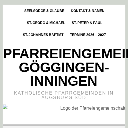
Skip
Zur
Zur
to
Hauptsidebar
Fußzeile
SEELSORGE & GLAUBE
KONTAKT & NAMEN
main
springen
springen
ST. GEORG & MICHAEL
ST. PETER & PAUL
content
ST. JOHANNES BAPTIST
TERMINE 2026 – 2027
PFARREIENGEME
GÖGGINGEN-
INNINGEN
KATHOLISCHE PFARRGEMEINDEN IN
AUGSBURG-SÜD