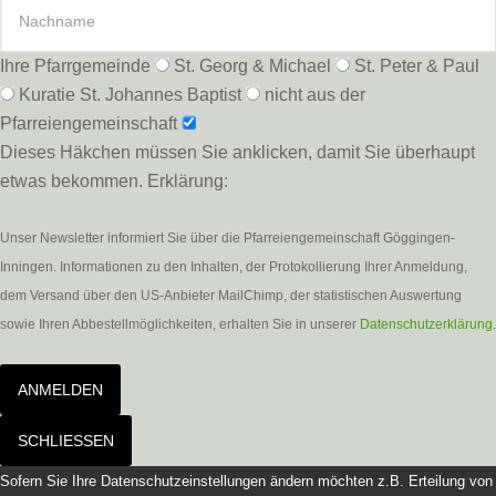
Ihre Pfarrgemeinde
St. Georg & Michael
St. Peter & Paul
Kuratie St. Johannes Baptist
nicht aus der
Pfarreiengemeinschaft
Dieses Häkchen müssen Sie anklicken, damit Sie überhaupt
etwas bekommen. Erklärung:
Unser Newsletter informiert Sie über die Pfarreiengemeinschaft Göggingen-
Inningen. Informationen zu den Inhalten, der Protokollierung Ihrer Anmeldung,
dem Versand über den US-Anbieter MailChimp, der statistischen Auswertung
sowie Ihren Abbestellmöglichkeiten, erhalten Sie in unserer
Datenschutzerklärung
.
ANMELDEN
SCHLIESSEN
Sofern Sie Ihre Datenschutzeinstellungen ändern möchten z.B. Erteilung von