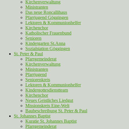
Kirchenverwaltung
Ministranten
Das neue Roncallihaus
Pfarrjugend Göggingen
Lektoren & Kommunionhelfer
Kirchenchor
Katholischer Frauenbund
Senioren
Kindergarten St.Anna
Sozialstation Göggingen
St. Peter & Paul
Pfarrgemeinderat
Kirchenverwaltung
Ministranten
Pfarrjugend
Seniorenkreis
Lektoren & Kommunionhelfer
Kindergottesdienstteam
Kirchenchor
Neues Geistliches Liedgut
Missionskreis Eine-Welt
Baubeschreibung St. Peter & Paul
St. Johannes Baptist
Kuratie St. Johannes Baptist
Pfarrgemeinderat