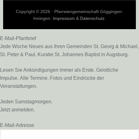
Copyright © 2026 · Pfarreiengemeinschaft Göggingen-
Inningen.
Impressum
&
Datenschutz
.
E-Mail-Pfarrbrief
Jede Woche Neues aus Ihren Gemeinden St. Georg & Michael,
St. Peter & Paul, Kuratie St. Johannes Baptist in Augsburg.
Lesen Sie Ankündigungen immer als Erste. Geistliche
Impulse. Alle Termine. Fotos und Eindrücke der
Veranstaltungen.
Jeden Samstagmorgen.
Jetzt anmelden.
E-Mail-Adresse