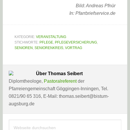
Bild: Andreas Pfnür
In: Pfarrbriefservice.de
KATEGORIE:
VERANSTALTUNG
STICHWORTE:
PFLEGE
,
PFLEGEVERSICHERUNG
,
SENIOREN
,
SENIORENKREIS
,
VORTRAG
Über
Thomas Seibert
Diplomtheologe,
Pastoralreferent
der
Pfarreiengemeinschaft Göggingen-Inningen, Tel.
0821/90 65 316, E-Mail: thomas.seibert@bistum-
augsburg.de
Haupt-
Webseite
Sidebar