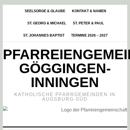
Skip
Zur
Zur
to
Hauptsidebar
Fußzeile
SEELSORGE & GLAUBE
KONTAKT & NAMEN
main
springen
springen
ST. GEORG & MICHAEL
ST. PETER & PAUL
content
ST. JOHANNES BAPTIST
TERMINE 2026 – 2027
PFARREIENGEME
GÖGGINGEN-
INNINGEN
KATHOLISCHE PFARRGEMEINDEN IN
AUGSBURG-SÜD