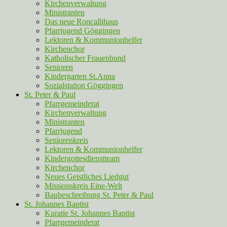
Kirchenverwaltung
Ministranten
Das neue Roncallihaus
Pfarrjugend Göggingen
Lektoren & Kommunionhelfer
Kirchenchor
Katholischer Frauenbund
Senioren
Kindergarten St.Anna
Sozialstation Göggingen
St. Peter & Paul
Pfarrgemeinderat
Kirchenverwaltung
Ministranten
Pfarrjugend
Seniorenkreis
Lektoren & Kommunionhelfer
Kindergottesdienstteam
Kirchenchor
Neues Geistliches Liedgut
Missionskreis Eine-Welt
Baubeschreibung St. Peter & Paul
St. Johannes Baptist
Kuratie St. Johannes Baptist
Pfarrgemeinderat