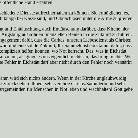
 öffentliche Hand erfahren.
rschiedene Dienste aufrechterhalten zu können. Sie ermöglichen es,
ch knapp bei Kasse sind, und Obdachlosen unter die Arme zu greifen.
gerung und Enttäuschung, auch Enttäuschung darüber, dass Kirche hier
m Augsburg auf soliden finanziellen Beinen in die Zukunft zu führen,
ngagement dafür, dass die Caritas, unseren Liebesdienst als Christen
art und eine solide Zukunft, Ihr Sammeln ist ein Garant dafür, dass
ompliziert helfen können, wo Not herrscht. Das, was in Eichstätt
zu tun, als ginge es uns eigentlich nichts an, das bringt nichts. Wir
e Fehler in Eichstätt darf aber nicht durch den Fehler noch verstärkt
 Daran wird sich nichts ändern. Wenn in der Kirche unglaubwürdig
t zurückziehen. Ihnen, sehr verehrte Caritas-Sammlerin und sehr
Pfarrgemeinden für Menschen in Not leben und wachhalten! Gott gebe