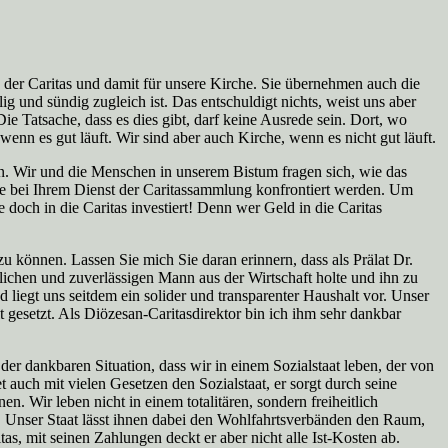
er Caritas und damit für unsere Kirche. Sie übernehmen auch die
g und sündig zugleich ist. Das entschuldigt nichts, weist uns aber
 Tatsache, dass es dies gibt, darf keine Ausrede sein. Dort, wo
wenn es gut läuft. Wir sind aber auch Kirche, wenn es nicht gut läuft.
en. Wir und die Menschen in unserem Bistum fragen sich, wie das
Sie bei Ihrem Dienst der Caritassammlung konfrontiert werden. Um
doch in die Caritas investiert! Denn wer Geld in die Caritas
u können. Lassen Sie mich Sie daran erinnern, dass als Prälat Dr.
lichen und zuverlässigen Mann aus der Wirtschaft holte und ihn zu
 liegt uns seitdem ein solider und transparenter Haushalt vor. Unser
gesetzt. Als Diözesan-Caritasdirektor bin ich ihm sehr dankbar
der dankbaren Situation, dass wir in einem Sozialstaat leben, der von
et auch mit vielen Gesetzen den Sozialstaat, er sorgt durch seine
. Wir leben nicht in einem totalitären, sondern freiheitlich
nde. Unser Staat lässt ihnen dabei den Wohlfahrtsverbänden den Raum,
as, mit seinen Zahlungen deckt er aber nicht alle Ist-Kosten ab.