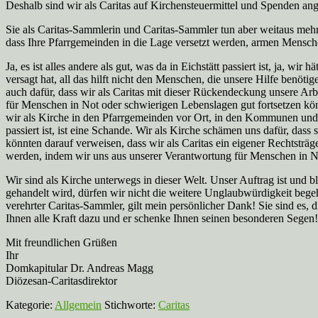
Deshalb sind wir als Caritas auf Kirchensteuermittel und Spenden an
Sie als Caritas-Sammlerin und Caritas-Sammler tun aber weitaus mehr,
dass Ihre Pfarrgemeinden in die Lage versetzt werden, armen Mensche
Ja, es ist alles andere als gut, was da in Eichstätt passiert ist, ja, 
versagt hat, all das hilft nicht den Menschen, die unsere Hilfe benöt
auch dafür, dass wir als Caritas mit dieser Rückendeckung unsere Arbe
für Menschen in Not oder schwierigen Lebenslagen gut fortsetzen könn
wir als Kirche in den Pfarrgemeinden vor Ort, in den Kommunen und L
passiert ist, ist eine Schande. Wir als Kirche schämen uns dafür, dass
könnten darauf verweisen, dass wir als Caritas ein eigener Rechtsträge
werden, indem wir uns aus unserer Verantwortung für Menschen in N
Wir sind als Kirche unterwegs in dieser Welt. Unser Auftrag ist und 
gehandelt wird, dürfen wir nicht die weitere Unglaubwürdigkeit bege
verehrter Caritas-Sammler, gilt mein persönlicher Dank! Sie sind es
Ihnen alle Kraft dazu und er schenke Ihnen seinen besonderen Segen!
Mit freundlichen Grüßen
Ihr
Domkapitular Dr. Andreas Magg
Diözesan-Caritasdirektor
Kategorie:
Allgemein
Stichworte:
Caritas