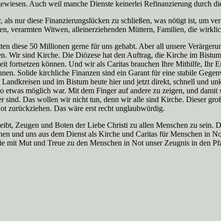
gewiesen. Auch weil manche Dienste keinerlei Refinanzierung durch die
 als nur diese Finanzierungslücken zu schließen, was nötigt ist, um ve
n, verarmten Witwen, alleinerziehenden Müttern, Familien, die wirkli
wir hätten diese 50 Millionen gerne für uns gehabt. Aber all unsere Verär
igen. Wir sind Kirche. Die Diözese hat den Auftrag, die Kirche im Bistu
it fortsetzen können. Und wir als Caritas brauchen Ihre Mithilfe, Ihr E
en. Solide kirchliche Finanzen sind ein Garant für eine stabile Gegenw
andkreisen und im Bistum heute hier und jetzt direkt, schnell und unk
 so etwas möglich war. Mit dem Finger auf andere zu zeigen, und damit so 
r sind. Das wollen wir nicht tun, denn wir alle sind Kirche. Dieser groß
ot zurückziehen. Das wäre erst recht unglaubwürdig.
bleibt, Zeugen und Boten der Liebe Christi zu allen Menschen zu sein.
hen und uns aus dem Dienst als Kirche und Caritas für Menschen in No
, die mit Mut und Treue zu den Menschen in Not unser Zeugnis in den 