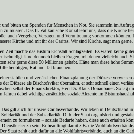
und bitten um Spenden für Menschen in Not. Sie sammeln im Auftrag d
zu müssen. Das II. Vatikanische Konzil lehrt uns, dass die Kirche heili
roße, auch Vergehen, Versagen und Veruntreuung vorkommen können. Die
nserer Kirche und mit ihr der Caritas. Wir sind Kirche, sagt man gerne, 
ten Zeit machte das Bistum Eichstätt Schlagzeilen. Es waren keine gut
n entschuldigt. Und dennoch bleiben Fragen, mit denen vielleicht auch 
ten sehr gerne diese 50 Millionen gehabt. Hätte man diese hohe Summe 
 Hilfe benötigen, Rat und Tat brauchen.
einer stabilen und verlässlichen Finanzplanung der Diözese verweisen z
 der Diözese als Bischofsvikar übernahm, er sehr schnell einen verläss
schen selbst der Finanzdirektor, Herr Dr. Klaus Donaubauer. So lag und
 Jahren dabei wichtige zusätzliche soziale Akzente im Bistumshaushalt 
Das gilt auch für unsere Caritasverbände. Wir leben in Deutschland in 
olidarität und der Subsidiarität. D. h. der Staat organisiert und gestalt
ein zu formulieren – soziale Bedarfe haben, diese auch erhalten können
er Dienstleister zu sein. Er beauftragt damit z.B. die Wohlfahrtsverbä
r Staat zahlt auch dafür an alle Wohlfahrtsverbände, auch an die Carit