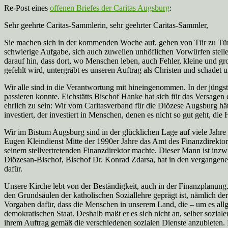
Re-Post eines
offenen Briefes der Caritas Augsburg
:
Sehr geehrte Caritas-Sammlerin, sehr geehrter Caritas-Sammler,
Sie machen sich in der kommenden Woche auf, gehen von Tür zu Tür 
schwierige Aufgabe, sich auch zuweilen unhöflichen Vorwürfen stellen 
darauf hin, dass dort, wo Menschen leben, auch Fehler, kleine und g
gefehlt wird, untergräbt es unseren Auftrag als Christen und schadet u
Wir alle sind in die Verantwortung mit hineingenommen. In der jüngs
passieren konnte. Eichstätts Bischof Hanke hat sich für das Versage
ehrlich zu sein: Wir vom Caritasverband für die Diözese Augsburg hät
investiert, der investiert in Menschen, denen es nicht so gut geht, die
Wir im Bistum Augsburg sind in der glücklichen Lage auf viele Jahre 
Eugen Kleindienst Mitte der 1990er Jahre das Amt des Finanzdirektors
seinem stellvertretenden Finanzdirektor machte. Dieser Mann ist inzwi
Diözesan-Bischof, Bischof Dr. Konrad Zdarsa, hat in den vergangenen
dafür.
Unsere Kirche lebt von der Beständigkeit, auch in der Finanzplanung. 
den Grundsäulen der katholischen Soziallehre geprägt ist, nämlich der S
Vorgaben dafür, dass die Menschen in unserem Land, die – um es allgem
demokratischen Staat. Deshalb maßt er es sich nicht an, selber sozial
ihrem Auftrag gemäß die verschiedenen sozialen Dienste anzubieten. De