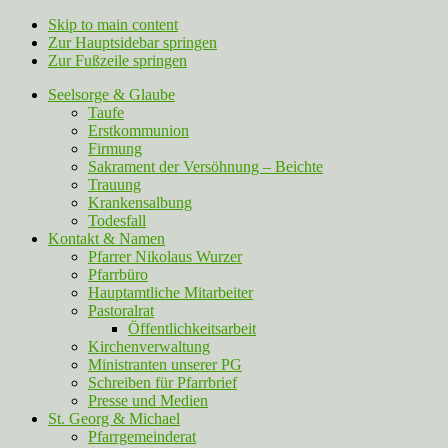
Skip to main content
Zur Hauptsidebar springen
Zur Fußzeile springen
Seelsorge & Glaube
Taufe
Erstkommunion
Firmung
Sakrament der Versöhnung – Beichte
Trauung
Krankensalbung
Todesfall
Kontakt & Namen
Pfarrer Nikolaus Wurzer
Pfarrbüro
Hauptamtliche Mitarbeiter
Pastoralrat
Öffentlichkeitsarbeit
Kirchenverwaltung
Ministranten unserer PG
Schreiben für Pfarrbrief
Presse und Medien
St. Georg & Michael
Pfarrgemeinderat