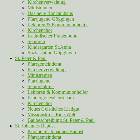
Kirchenverwaltung
Ministranten
Das neue Roncallihaus
Pfarrjugend Göggingen
Lektoren & Kommunionhelfer
Kirchenchor
Katholischer Frauenbund
Senioren
Kindergarten St.Anna
Sozialstation Göggingen
St. Peter & Paul
Pfarrgemeinderat
Kirchenverwaltung
Ministranten
Pfarrjugend
Seniorenkreis
Lektoren & Kommunionhelfer
Kindergottesdienstteam
Kirchenchor
Neues Geistliches Liedgut
Missionskreis Eine-Welt
Baubeschreibung St. Peter & Paul
St. Johannes Baptist
Kuratie St. Johannes Baptist
Pfarrgemeinderat