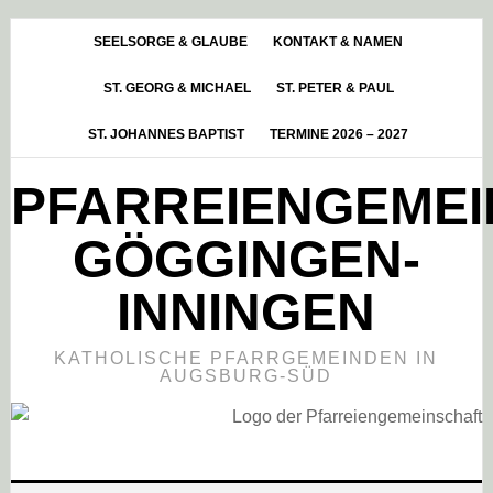
Skip
Zur
Zur
to
Hauptsidebar
Fußzeile
SEELSORGE & GLAUBE
KONTAKT & NAMEN
main
springen
springen
ST. GEORG & MICHAEL
ST. PETER & PAUL
content
ST. JOHANNES BAPTIST
TERMINE 2026 – 2027
PFARREIENGEME
GÖGGINGEN-
INNINGEN
KATHOLISCHE PFARRGEMEINDEN IN
AUGSBURG-SÜD