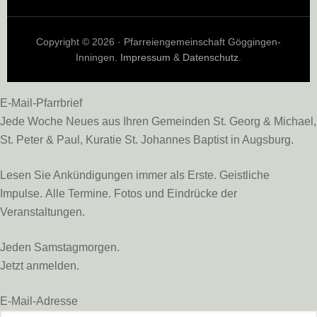
Copyright © 2026 · Pfarreiengemeinschaft Göggingen-
Inningen.
Impressum
&
Datenschutz
.
E-Mail-Pfarrbrief
Jede Woche Neues aus Ihren Gemeinden St. Georg & Michael,
St. Peter & Paul, Kuratie St. Johannes Baptist in Augsburg.
Lesen Sie Ankündigungen immer als Erste. Geistliche
Impulse. Alle Termine. Fotos und Eindrücke der
Veranstaltungen.
Jeden Samstagmorgen.
Jetzt anmelden.
E-Mail-Adresse