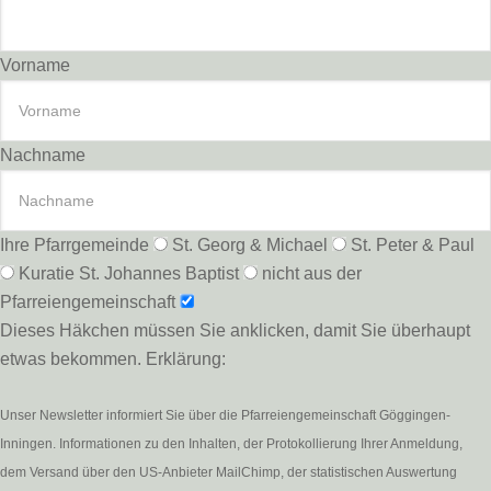
Vorname
Nachname
Ihre Pfarrgemeinde
St. Georg & Michael
St. Peter & Paul
Kuratie St. Johannes Baptist
nicht aus der
Pfarreiengemeinschaft
Dieses Häkchen müssen Sie anklicken, damit Sie überhaupt
etwas bekommen. Erklärung:
Unser Newsletter informiert Sie über die Pfarreiengemeinschaft Göggingen-
Inningen. Informationen zu den Inhalten, der Protokollierung Ihrer Anmeldung,
dem Versand über den US-Anbieter MailChimp, der statistischen Auswertung