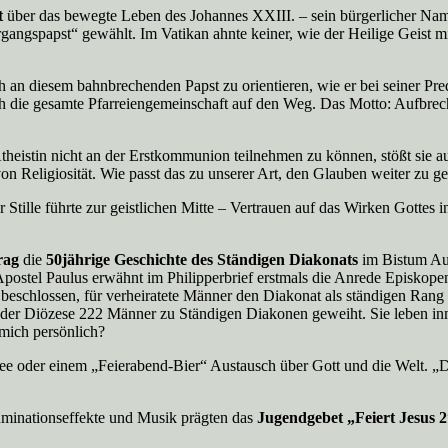
t
über das bewegte Leben des Johannes XXIII. – sein bürgerlicher Nam
rgangspapst“ gewählt. Im Vatikan ahnte keiner, wie der Heilige Geist
h an diesem bahnbrechenden Papst zu orientieren, wie er bei seiner Pre
 die gesamte Pfarreiengemeinschaft auf den Weg. Das Motto: Aufbrec
Atheistin nicht an der Erstkommunion teilnehmen zu können, stößt sie 
 Religiosität. Wie passt das zu unserer Art, den Glauben weiter zu g
Stille führte zur geistlichen Mitte – Vertrauen auf das Wirken Gott
rag
die
50jährige Geschichte des Ständigen Diakonats
im Bistum Aug
 Apostel Paulus erwähnt im Philipperbrief erstmals die Anrede Episko
4 beschlossen, für verheiratete Männer den Diakonat als ständigen Ran
er Diözese 222 Männer zu Ständigen Diakonen geweiht. Sie leben inmi
mich persönlich?
ee oder einem „Feierabend-Bier“ Austausch über Gott und die Welt. „Die
luminationseffekte und Musik prägten das
Jugendgebet „Feiert Jesus 