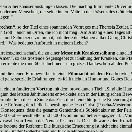
efan Albertshauser ausklingen lassen. Die mächtig-fulminante Ouvertür
 modernen Menschen, der seine innere Mitte in der Präsenz des Göttlich
legen.“
rechen“,
so der Titel eines spannenden Vortrages mit Theresia Zettler.
ch Gott – auch an Orten, die ich nicht mag? Am Anfang eines Tages ist e
“ und Schmerzen zu tun hat, pointierte der Mathematiker Georg Christo
wird.“ Was bedeutet Aufbruch in meinem Leben?
reiengemeinschaft, die zu einer
Messe mit Krankensalbung
eingelad
s. Amen“, so das tröstende Segensgebet zur Salbung der Kranken, die Pf
erfreute die rund 60 Teilnehmer – ein großes Dankeschön all den Per
und die neuen Firmbewerber in einer
Filmnacht
mit dem Roadmovie „Va
i ganz spezielle Erfahrungen; es fehlt nicht an Humor und Gottes Beis
 in einem fundierten
Vortrag
mit dem provokanten Titel: „Sind die Ha
ginn des letzten Jahrhunderts entwickelte sich in der Liturgischen Be
ulierte in diesem Sinne das Ziel, durch eine liturgische Erneuerung d
die Erlösung durch die Lebenshingabe Jesu Christi (Pascha-Mysterium
ur Konsequenz, dass die gesamte Gemeinde als Subjekt aktiv an der Feie
500 Gottesdiensthelfer und 5.000 Kommunionhelfer engagiert. 3. „Von g
Auswahl von Texten des Neuen Testaments. Deshalb war es den Konzils
s betonte der Referent: Die liturgische Erneuerung ist nicht eine einma
st zum Ort der Gottesbegegnung für die Mitfeiernden wird.