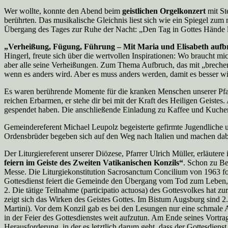
Wer wollte, konnte den Abend beim
geistlichen Orgelkonzert
mit St
berührten. Das musikalische Gleichnis liest sich wie ein Spiegel zum
Übergang des Tages zur Ruhe der Nacht: „Den Tag in Gottes Hände 
„Verheißung, Fügung, Führung – Mit Maria und Elisabeth aufb
Hingerl, freute sich über die wertvollen Inspirationen: Wo braucht mi
aber alle seine Verheißungen. Zum Thema Aufbruch, das mit „brechen
wenn es anders wird. Aber es muss anders werden, damit es besser 
Es waren berührende Momente für die kranken Menschen unserer Pfar
reichen Erbarmen, er stehe dir bei mit der Kraft des Heiligen Geiste
gespendet haben. Die anschließende Einladung zu Kaffee und Kuchen 
Gemeindereferent Michael Leupolz begeisterte gefirmte Jugendliche 
Ordensbrüder begeben sich auf den Weg nach Italien und machen dabe
Der Liturgiereferent unserer Diözese, Pfarrer Ulrich Müller, erläutere
feiern im Geiste des Zweiten Vatikanischen Konzils“
. Schon zu Be
Messe. Die Liturgiekonstitution Sacrosanctum Concilium von 1963 form
Gottesdienst feiert die Gemeinde den Übergang vom Tod zum Leben, 
2. Die tätige Teilnahme (participatio actuosa) des Gottesvolkes hat z
zeigt sich das Wirken des Geistes Gottes. Im Bistum Augsburg sind 2.
Martini). Vor dem Konzil gab es bei den Lesungen nur eine schmale 
in der Feier des Gottesdienstes weit aufzutun. Am Ende seines Vortrag
Herausforderung, in der es letztlich darum geht, dass der Gottesdien