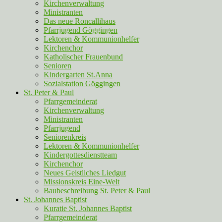
Kirchenverwaltung
Ministranten
Das neue Roncallihaus
Pfarrjugend Göggingen
Lektoren & Kommunionhelfer
Kirchenchor
Katholischer Frauenbund
Senioren
Kindergarten St.Anna
Sozialstation Göggingen
St. Peter & Paul
Pfarrgemeinderat
Kirchenverwaltung
Ministranten
Pfarrjugend
Seniorenkreis
Lektoren & Kommunionhelfer
Kindergottesdienstteam
Kirchenchor
Neues Geistliches Liedgut
Missionskreis Eine-Welt
Baubeschreibung St. Peter & Paul
St. Johannes Baptist
Kuratie St. Johannes Baptist
Pfarrgemeinderat