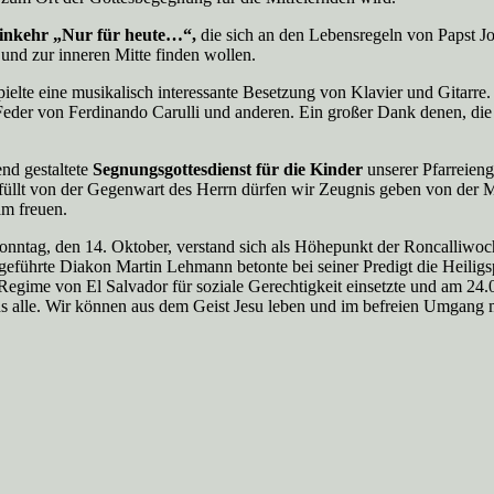
 Einkehr „Nur für heute…“,
die sich an den Lebensregeln von Papst J
 und zur inneren Mitte finden wollen.
lte eine musikalisch interessante Besetzung von Klavier und Gitarre.
 Feder von Ferdinando Carulli und anderen. Ein großer Dank denen, di
nd gestaltete
Segnungsgottesdienst für die Kinder
unserer Pfarreien
füllt von der Gegenwart des Herrn dürfen wir Zeugnis geben von der M
am freuen.
nntag, den 14. Oktober, verstand sich als Höhepunkt der Roncalliwoch
eführte Diakon Martin Lehmann betonte bei seiner Predigt die Heiligs
egime von El Salvador für soziale Gerechtigkeit einsetzte und am 24.
 uns alle. Wir können aus dem Geist Jesu leben und im befreien Umgan