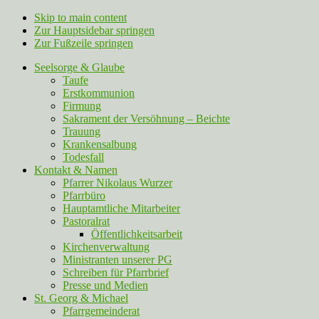
Skip to main content
Zur Hauptsidebar springen
Zur Fußzeile springen
Seelsorge & Glaube
Taufe
Erstkommunion
Firmung
Sakrament der Versöhnung – Beichte
Trauung
Krankensalbung
Todesfall
Kontakt & Namen
Pfarrer Nikolaus Wurzer
Pfarrbüro
Hauptamtliche Mitarbeiter
Pastoralrat
Öffentlichkeitsarbeit
Kirchenverwaltung
Ministranten unserer PG
Schreiben für Pfarrbrief
Presse und Medien
St. Georg & Michael
Pfarrgemeinderat