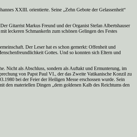
ohannes XXIII. orientierte. Seine „Zehn Gebote der Gelassenheit“
 Der Gitarrist Markus Freund und der Organist Stefan Albertshauser
e mit leckeren Schmankerln zum schönen Gelingen des Festes
gemeinschaft. Der Leser hat es schon gemerkt: Offenheit und
enschenfreundlichkeit Gottes. Und so konnten sich Eltern und
e. Nicht als Abschluss, sondern als Auftakt und Ermunterung, im
prechung von Papst Paul VI., der das Zweite Vatikanische Konzil zu
03.1980 bei der Feier der Heiligen Messe erschossen wurde. Sein
g mit den materiellen Dingen „dem goldenen Kalb des Reichtums den