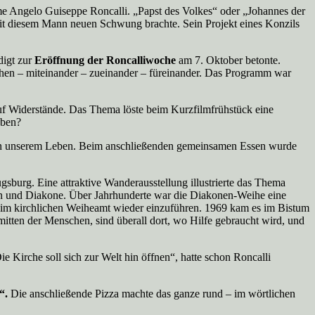
e Angelo Guiseppe Roncalli. „Papst des Volkes“ oder „Johannes der
 mit diesem Mann neuen Schwung brachte. Sein Projekt eines Konzils
digt zur
Eröffnung der Roncalliwoche
am 7. Oktober betonte.
hen – miteinander – zueinander – füreinander. Das Programm war
auf Widerstände. Das Thema löste beim Kurzfilmfrühstück eine
eben?
es in unserem Leben. Beim anschließenden gemeinsamen Essen wurde
sburg. Eine attraktive Wanderausstellung illustrierte das Thema
pen und Diakone. Über Jahrhunderte war die Diakonen-Weihe eine
g im kirchlichen Weiheamt wieder einzuführen. 1969 kam es im Bistum
tten der Menschen, sind überall dort, wo Hilfe gebraucht wird, und
 Kirche soll sich zur Welt hin öffnen“, hatte schon Roncalli
2“.
Die anschließende Pizza machte das ganze rund – im wörtlichen