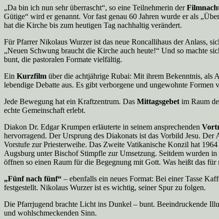
„Da bin ich nun sehr überrascht“, so eine Teilnehmerin der
Filmnach
Gütige“ wird er genannt. Vor fast genau 60 Jahren wurde er als „Übe
hat die Kirche bis zum heutigen Tag nachhaltig verändert.
Für Pfarrer Nikolaus Wurzer ist das neue Roncallihaus der Anlass, sic
„Neuen Schwung braucht die Kirche auch heute!“ Und so machte sich
bunt, die pastoralen Formate vielfältig.
Ein
Kurzfilm
über die achtjährige Rubai: Mit ihrem Bekenntnis, als 
lebendige Debatte aus. Es gibt verborgene und ungewohnte Formen von
Jede Bewegung hat ein Kraftzentrum. Das
Mittagsgebet
im Raum der 
echte Gemeinschaft erlebt.
Diakon Dr. Edgar Krumpen erläuterte in seinem ansprechenden
Vort
hervorragend. Der Ursprung des Diakonats ist das Vorbild Jesu. Der
Vorstufe zur Priesterweihe. Das Zweite Vatikanische Konzil hat 196
Augsburg unter Bischof Stimpfle zur Umsetzung. Seitdem wurden in d
öffnen so einen Raum für die Begegnung mit Gott. Was heißt das für 
„Fünf nach fünf“
– ebenfalls ein neues Format: Bei einer Tasse Kaff
festgestellt. Nikolaus Wurzer ist es wichtig, seiner Spur zu folgen.
Die Pfarrjugend brachte Licht ins Dunkel – bunt. Beeindruckende Il
und wohlschmeckenden Sinn.