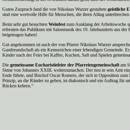
Guten Zuspruch fand die von Nikolaus Wurzer gestaltete
geistliche
sind eine wertvolle Hilfe für Menschen, die ihren Alltag unterbrechen
Beim sehr gut besuchten
Weinfest
zum Ausklang der Arbeitswoche spie
erfreuten das Publikum mit Salonmusik des 19. Jahrhunderts aus der
beigetragen haben!
Gut angekommen ist auch der von Pfarrer Nikolaus Wurzer anspreche
Gastfreundschaft als ein Kennzeichen einer lebendigen Gemeinde. Er
Kinder nach der Feier bei Kaffee, Kuchen, Saft und Spielen gemeins
Die
gemeinsame Eucharistiefeier der Pfarreiengemeinschaft
am So
Sinne von Johannes XXIII. weiterzumachen. Der neu in sein Amt eing
Ende führte, und Bischof Oscar Romero, der sich in Opposition zum R
Prinzip, an die Ränder zu gehen, ist diakonisch und ein Auftrag für
Rücken kehren.“