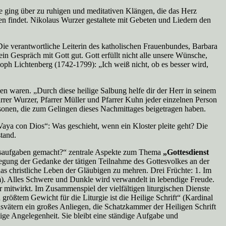
e ging über zu ruhigen und meditativen Klängen, die das Herz
en findet. Nikolaus Wurzer gestaltete mit Gebeten und Liedern den
 Die verantwortliche Leiterin des katholischen Frauenbundes, Barbara
in Gespräch mit Gott gut. Gott erfüllt nicht alle unsere Wünsche,
ph Lichtenberg (1742-1799): „Ich weiß nicht, ob es besser wird,
en waren. „Durch diese heilige Salbung helfe dir der Herr in seinem
arrer Wurzer, Pfarrer Müller und Pfarrer Kuhn jeder einzelnen Person
sonen, die zum Gelingen dieses Nachmittages beigetragen haben.
ya con Dios“: Was geschieht, wenn ein Kloster pleite geht? Die
tand.
usaufgaben gemacht?“ zentrale Aspekte zum Thema
„Gottesdienst
wegung der Gedanke der tätigen Teilnahme des Gottesvolkes an der
as christliche Leben der Gläubigen zu mehren. Drei Früchte: 1. Im
). Alles Schwere und Dunkle wird verwandelt in lebendige Freude.
r mitwirkt. Im Zusammenspiel der vielfältigen liturgischen Dienste
rößtem Gewicht für die Liturgie ist die Heilige Schrift“ (Kardinal
vätern ein großes Anliegen, die Schatzkammer der Heiligen Schrift
lige Angelegenheit. Sie bleibt eine ständige Aufgabe und