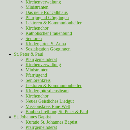
Kirchenverwaltung
Ministranten
Das neue Roncallihaus
Pfarrjugend Göggingen
Lektoren & Kommunionhelfer
Kirchenchor
Katholischer Frauenbund
Senioren
Kindergarten St.Anna
Sozialstation Göggingen
St. Peter & Paul
Pfarrgemeinderat
Kirchenverwaltung
Ministranten
Pfarrjugend
Seniorenkreis
Lektoren & Kommunionhelfer
Kindergottesdienstteam
Kirchenchor
Neues Geistliches Liedgut
Missionskreis Eine-Welt
Baubeschreibung St. Peter & Paul
St. Johannes Baptist
Kuratie St. Johannes Baptist
Pfarrgemeinderat