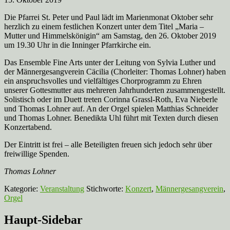
Die Pfarrei St. Peter und Paul lädt im Marienmonat Oktober sehr
herzlich zu einem festlichen Konzert unter dem Titel „Maria –
Mutter und Himmelskönigin“ am Samstag, den 26. Oktober 2019
um 19.30 Uhr in die Inninger Pfarrkirche ein.
Das Ensemble Fine Arts unter der Leitung von Sylvia Luther und
der Männergesangverein Cäcilia (Chorleiter: Thomas Lohner) haben
ein anspruchsvolles und vielfältiges Chorprogramm zu Ehren
unserer Gottesmutter aus mehreren Jahrhunderten zusammengestellt.
Solistisch oder im Duett treten Corinna Grassl-Roth, Eva Nieberle
und Thomas Lohner auf. An der Orgel spielen Matthias Schneider
und Thomas Lohner. Benedikta Uhl führt mit Texten durch diesen
Konzertabend.
Der Eintritt ist frei – alle Beteiligten freuen sich jedoch sehr über
freiwillige Spenden.
Thomas Lohner
Kategorie:
Veranstaltung
Stichworte:
Konzert
,
Männergesangverein
,
Orgel
Haupt-Sidebar