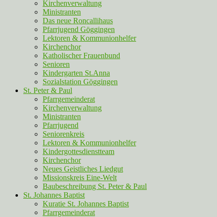
Kirchenverwaltung
Ministranten
Das neue Roncallihaus
Pfarrjugend Göggingen
Lektoren & Kommunionhelfer
Kirchenchor
Katholischer Frauenbund
Senioren
Kindergarten St.Anna
Sozialstation Göggingen
St. Peter & Paul
Pfarrgemeinderat
Kirchenverwaltung
Ministranten
Pfarrjugend
Seniorenkreis
Lektoren & Kommunionhelfer
Kindergottesdienstteam
Kirchenchor
Neues Geistliches Liedgut
Missionskreis Eine-Welt
Baubeschreibung St. Peter & Paul
St. Johannes Baptist
Kuratie St. Johannes Baptist
Pfarrgemeinderat