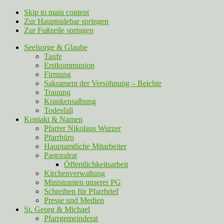
Skip to main content
Zur Hauptsidebar springen
Zur Fußzeile springen
Seelsorge & Glaube
Taufe
Erstkommunion
Firmung
Sakrament der Versöhnung – Beichte
Trauung
Krankensalbung
Todesfall
Kontakt & Namen
Pfarrer Nikolaus Wurzer
Pfarrbüro
Hauptamtliche Mitarbeiter
Pastoralrat
Öffentlichkeitsarbeit
Kirchenverwaltung
Ministranten unserer PG
Schreiben für Pfarrbrief
Presse und Medien
St. Georg & Michael
Pfarrgemeinderat