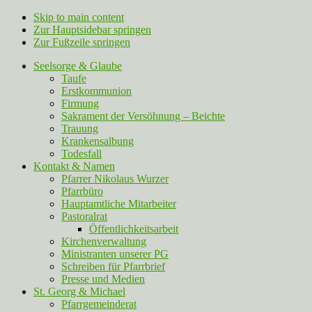
Skip to main content
Zur Hauptsidebar springen
Zur Fußzeile springen
Seelsorge & Glaube
Taufe
Erstkommunion
Firmung
Sakrament der Versöhnung – Beichte
Trauung
Krankensalbung
Todesfall
Kontakt & Namen
Pfarrer Nikolaus Wurzer
Pfarrbüro
Hauptamtliche Mitarbeiter
Pastoralrat
Öffentlichkeitsarbeit
Kirchenverwaltung
Ministranten unserer PG
Schreiben für Pfarrbrief
Presse und Medien
St. Georg & Michael
Pfarrgemeinderat