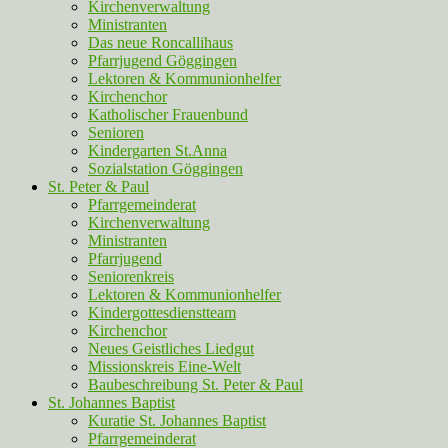
Kirchenverwaltung
Ministranten
Das neue Roncallihaus
Pfarrjugend Göggingen
Lektoren & Kommunionhelfer
Kirchenchor
Katholischer Frauenbund
Senioren
Kindergarten St.Anna
Sozialstation Göggingen
St. Peter & Paul
Pfarrgemeinderat
Kirchenverwaltung
Ministranten
Pfarrjugend
Seniorenkreis
Lektoren & Kommunionhelfer
Kindergottesdienstteam
Kirchenchor
Neues Geistliches Liedgut
Missionskreis Eine-Welt
Baubeschreibung St. Peter & Paul
St. Johannes Baptist
Kuratie St. Johannes Baptist
Pfarrgemeinderat