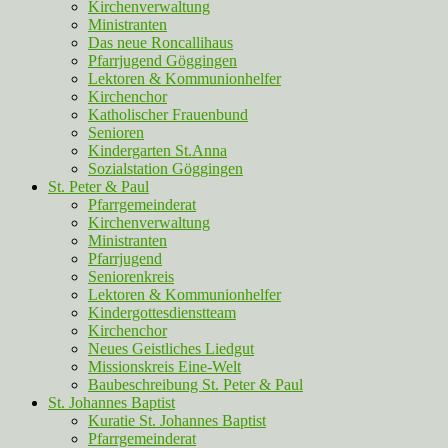
Kirchenverwaltung
Ministranten
Das neue Roncallihaus
Pfarrjugend Göggingen
Lektoren & Kommunionhelfer
Kirchenchor
Katholischer Frauenbund
Senioren
Kindergarten St.Anna
Sozialstation Göggingen
St. Peter & Paul
Pfarrgemeinderat
Kirchenverwaltung
Ministranten
Pfarrjugend
Seniorenkreis
Lektoren & Kommunionhelfer
Kindergottesdienstteam
Kirchenchor
Neues Geistliches Liedgut
Missionskreis Eine-Welt
Baubeschreibung St. Peter & Paul
St. Johannes Baptist
Kuratie St. Johannes Baptist
Pfarrgemeinderat