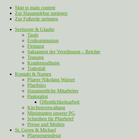
Skip to main content
Zur Hauptsidebar springen
Zur Fußzeile springen
Seelsorge & Glaube
Taufe
Erstkommunion
Firmung
Sakrament der Versöhnung – Beichte
Trauung
Krankensalbung
Todesfall
Kontakt & Namen
Pfarrer Nikolaus Wurzer
Pfarrbüro
Hauptamtliche Mitarbeiter
Pastoralrat
Öffentlichkeitsarbeit
Kirchenverwaltung
Ministranten unserer PG
Schreiben für Pfarrbrief
Presse und Medien
St. Georg & Michael
Pfarrgemeinderat