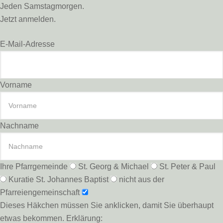
Jeden Samstagmorgen.
Jetzt anmelden.
E-Mail-Adresse
Vorname
Nachname
Ihre Pfarrgemeinde
St. Georg & Michael
St. Peter & Paul
Kuratie St. Johannes Baptist
nicht aus der
Pfarreiengemeinschaft
Dieses Häkchen müssen Sie anklicken, damit Sie überhaupt
etwas bekommen. Erklärung: