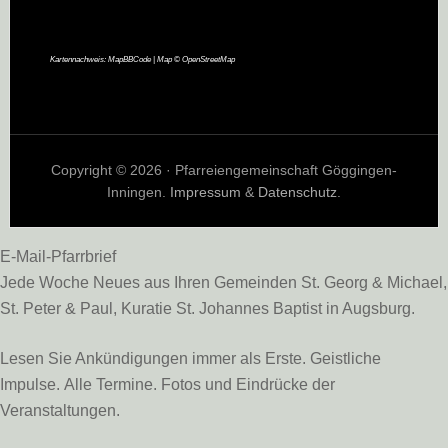
Kartennachweis:
MapBBCode
| Map ©
OpenStreetMap
Copyright © 2026 · Pfarreiengemeinschaft Göggingen-
Inningen.
Impressum
&
Datenschutz
.
E-Mail-Pfarrbrief
Jede Woche Neues aus Ihren Gemeinden St. Georg & Michael,
St. Peter & Paul, Kuratie St. Johannes Baptist in Augsburg.
Lesen Sie Ankündigungen immer als Erste. Geistliche
Impulse. Alle Termine. Fotos und Eindrücke der
Veranstaltungen.