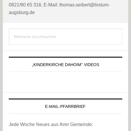
0821/90 65 316, E-Mail: thomas.seibert@bistum-
augsburg.de
Haupt-
Webseite
Sidebar
durchsuchen
„KINDERKIRCHE DAHOIM“ VIDEOS
E-MAIL-PFARRBRIEF
Jede Woche Neues aus Ihrer Gemeinde: