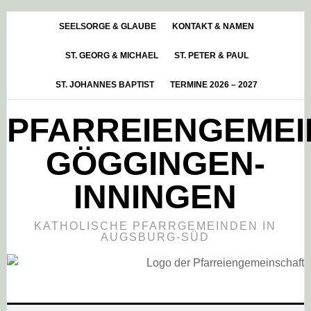
Skip
Zur
Zur
to
Hauptsidebar
Fußzeile
SEELSORGE & GLAUBE
KONTAKT & NAMEN
main
springen
springen
ST. GEORG & MICHAEL
ST. PETER & PAUL
content
ST. JOHANNES BAPTIST
TERMINE 2026 – 2027
PFARREIENGEME
GÖGGINGEN-
INNINGEN
KATHOLISCHE PFARRGEMEINDEN IN
AUGSBURG-SÜD