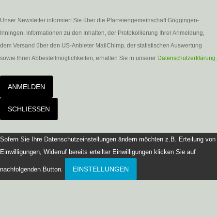
Unser Newsletter informiert Sie über die Pfarreiengemeinschaft Göggingen-
Inningen. Informationen zu den Inhalten, der Protokollierung Ihrer Anmeldung,
dem Versand über den US-Anbieter MailChimp, der statistischen Auswertung
sowie Ihren Abbestellmöglichkeiten, erhalten Sie in unserer
Datenschutzerklärung
.
ANMELDEN
SCHLIESSEN
Sofern Sie Ihre Datenschutzeinstellungen ändern möchten z.B. Erteilung von
Einwilligungen, Widerruf bereits erteilter Einwilligungen klicken Sie auf
EINSTELLUNGEN
nachfolgenden Button.