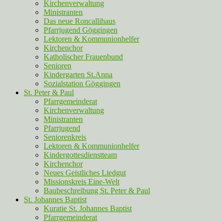
Kirchenverwaltung
Ministranten
Das neue Roncallihaus
Pfarrjugend Göggingen
Lektoren & Kommunionhelfer
Kirchenchor
Katholischer Frauenbund
Senioren
Kindergarten St.Anna
Sozialstation Göggingen
St. Peter & Paul
Pfarrgemeinderat
Kirchenverwaltung
Ministranten
Pfarrjugend
Seniorenkreis
Lektoren & Kommunionhelfer
Kindergottesdienstteam
Kirchenchor
Neues Geistliches Liedgut
Missionskreis Eine-Welt
Baubeschreibung St. Peter & Paul
St. Johannes Baptist
Kuratie St. Johannes Baptist
Pfarrgemeinderat