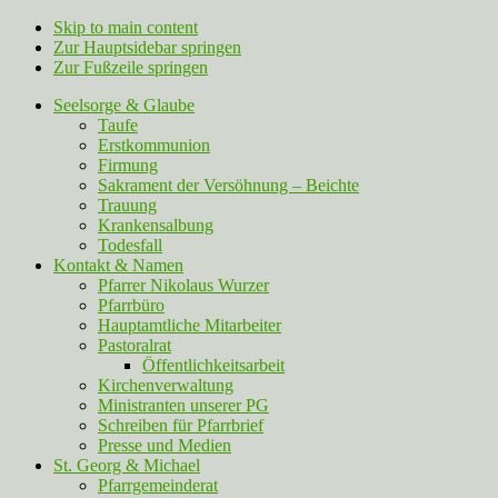
Skip to main content
Zur Hauptsidebar springen
Zur Fußzeile springen
Seelsorge & Glaube
Taufe
Erstkommunion
Firmung
Sakrament der Versöhnung – Beichte
Trauung
Krankensalbung
Todesfall
Kontakt & Namen
Pfarrer Nikolaus Wurzer
Pfarrbüro
Hauptamtliche Mitarbeiter
Pastoralrat
Öffentlichkeitsarbeit
Kirchenverwaltung
Ministranten unserer PG
Schreiben für Pfarrbrief
Presse und Medien
St. Georg & Michael
Pfarrgemeinderat