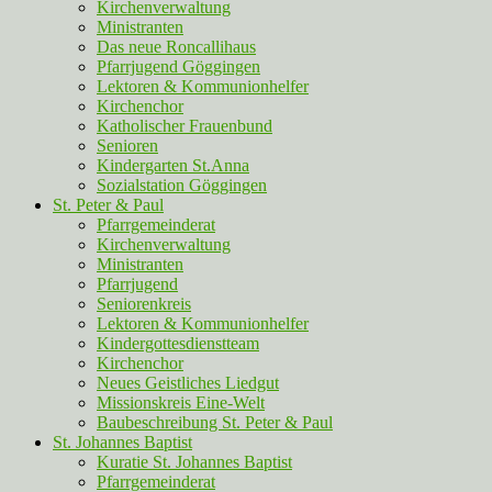
Kirchenverwaltung
Ministranten
Das neue Roncallihaus
Pfarrjugend Göggingen
Lektoren & Kommunionhelfer
Kirchenchor
Katholischer Frauenbund
Senioren
Kindergarten St.Anna
Sozialstation Göggingen
St. Peter & Paul
Pfarrgemeinderat
Kirchenverwaltung
Ministranten
Pfarrjugend
Seniorenkreis
Lektoren & Kommunionhelfer
Kindergottesdienstteam
Kirchenchor
Neues Geistliches Liedgut
Missionskreis Eine-Welt
Baubeschreibung St. Peter & Paul
St. Johannes Baptist
Kuratie St. Johannes Baptist
Pfarrgemeinderat