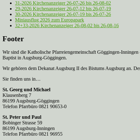
31-2026 Kirchenanzeiger 26-07-26 bis 26-08-02
29-2026 Kirchenanzeiger 26-07-12 bis 26-07-19
30-2026 Kirchenanzeiger 26-07-19 bis 26-07-26
Miniausflug 2026 zum Europapark
32+33-2026 Kirchenanzeiger 26-08-02 bis 26-08-16
Footer
Wir sind die Katholische Pfarreien­gemeinschaft Göggingen-Inningen
Baptist in Augsburg-Göggingen.
Wir gehören dem Dekanat Augsburg II des Bistums Augsburg an. Der 
Sie finden uns in…
St. Georg und Michael
Klausenberg 7
86199 Augsburg-Göggingen
Telefon Pfarrbüro 0821 90653-0
St. Peter und Paul
Bobinger Strasse 59
86199 Augsburg-Inningen
Telefon Pfarrbüro 0821 96955