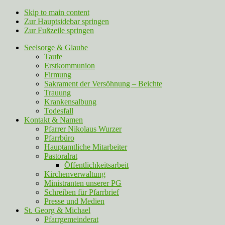
Skip to main content
Zur Hauptsidebar springen
Zur Fußzeile springen
Seelsorge & Glaube
Taufe
Erstkommunion
Firmung
Sakrament der Versöhnung – Beichte
Trauung
Krankensalbung
Todesfall
Kontakt & Namen
Pfarrer Nikolaus Wurzer
Pfarrbüro
Hauptamtliche Mitarbeiter
Pastoralrat
Öffentlichkeitsarbeit
Kirchenverwaltung
Ministranten unserer PG
Schreiben für Pfarrbrief
Presse und Medien
St. Georg & Michael
Pfarrgemeinderat