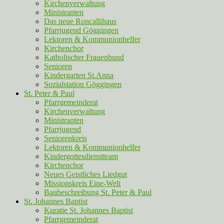
Kirchenverwaltung
Ministranten
Das neue Roncallihaus
Pfarrjugend Göggingen
Lektoren & Kommunionhelfer
Kirchenchor
Katholischer Frauenbund
Senioren
Kindergarten St.Anna
Sozialstation Göggingen
St. Peter & Paul
Pfarrgemeinderat
Kirchenverwaltung
Ministranten
Pfarrjugend
Seniorenkreis
Lektoren & Kommunionhelfer
Kindergottesdienstteam
Kirchenchor
Neues Geistliches Liedgut
Missionskreis Eine-Welt
Baubeschreibung St. Peter & Paul
St. Johannes Baptist
Kuratie St. Johannes Baptist
Pfarrgemeinderat