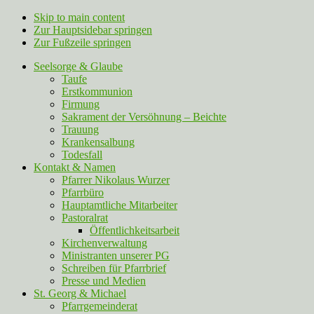
Skip to main content
Zur Hauptsidebar springen
Zur Fußzeile springen
Seelsorge & Glaube
Taufe
Erstkommunion
Firmung
Sakrament der Versöhnung – Beichte
Trauung
Krankensalbung
Todesfall
Kontakt & Namen
Pfarrer Nikolaus Wurzer
Pfarrbüro
Hauptamtliche Mitarbeiter
Pastoralrat
Öffentlichkeitsarbeit
Kirchenverwaltung
Ministranten unserer PG
Schreiben für Pfarrbrief
Presse und Medien
St. Georg & Michael
Pfarrgemeinderat