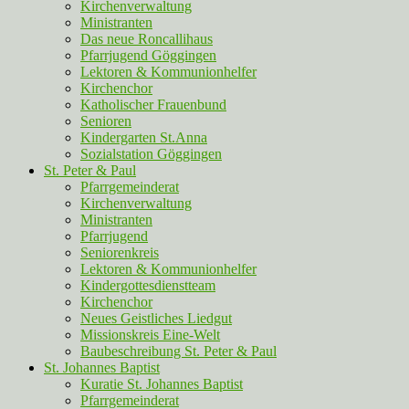
Kirchenverwaltung
Ministranten
Das neue Roncallihaus
Pfarrjugend Göggingen
Lektoren & Kommunionhelfer
Kirchenchor
Katholischer Frauenbund
Senioren
Kindergarten St.Anna
Sozialstation Göggingen
St. Peter & Paul
Pfarrgemeinderat
Kirchenverwaltung
Ministranten
Pfarrjugend
Seniorenkreis
Lektoren & Kommunionhelfer
Kindergottesdienstteam
Kirchenchor
Neues Geistliches Liedgut
Missionskreis Eine-Welt
Baubeschreibung St. Peter & Paul
St. Johannes Baptist
Kuratie St. Johannes Baptist
Pfarrgemeinderat