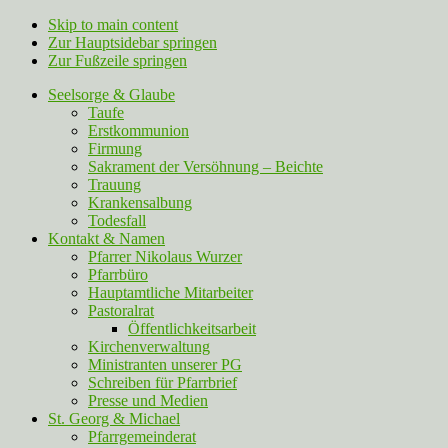
Skip to main content
Zur Hauptsidebar springen
Zur Fußzeile springen
Seelsorge & Glaube
Taufe
Erstkommunion
Firmung
Sakrament der Versöhnung – Beichte
Trauung
Krankensalbung
Todesfall
Kontakt & Namen
Pfarrer Nikolaus Wurzer
Pfarrbüro
Hauptamtliche Mitarbeiter
Pastoralrat
Öffentlichkeitsarbeit
Kirchenverwaltung
Ministranten unserer PG
Schreiben für Pfarrbrief
Presse und Medien
St. Georg & Michael
Pfarrgemeinderat