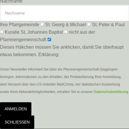
Nachname
Ihre Pfarrgemeinde
St. Georg & Michael
St. Peter & Paul
Kuratie St. Johannes Baptist
nicht aus der
Pfarreiengemeinschaft
Dieses Häkchen müssen Sie anklicken, damit Sie überhaupt
etwas bekommen. Erklärung:
Unser Newsletter informiert Sie über die Pfarreiengemeinschaft Göggingen-
Inningen. Informationen zu den Inhalten, der Protokollierung Ihrer Anmeldung,
dem Versand über den US-Anbieter MailChimp, der statistischen Auswertung
sowie Ihren Abbestellmöglichkeiten, erhalten Sie in unserer
Datenschutzerklärung
.
ANMELDEN
SCHLIESSEN