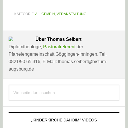
KATEGORIE:
ALLGEMEIN
,
VERANSTALTUNG
Über
Thomas Seibert
Diplomtheologe,
Pastoralreferent
der
Pfarreiengemeinschaft Göggingen-Inningen, Tel.
0821/90 65 316, E-Mail: thomas.seibert@bistum-
augsburg.de
Haupt-
Webseite
Sidebar
durchsuchen
„KINDERKIRCHE DAHOIM“ VIDEOS