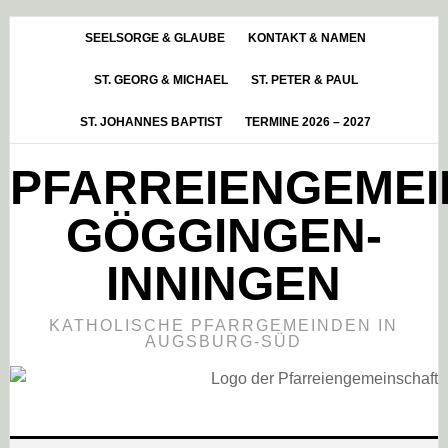
Skip
Zur
Zur
to
Hauptsidebar
Fußzeile
SEELSORGE & GLAUBE
KONTAKT & NAMEN
main
springen
springen
ST. GEORG & MICHAEL
ST. PETER & PAUL
content
ST. JOHANNES BAPTIST
TERMINE 2026 – 2027
PFARREIENGEME
GÖGGINGEN-
INNINGEN
KATHOLISCHE PFARRGEMEINDEN IN
AUGSBURG-SÜD