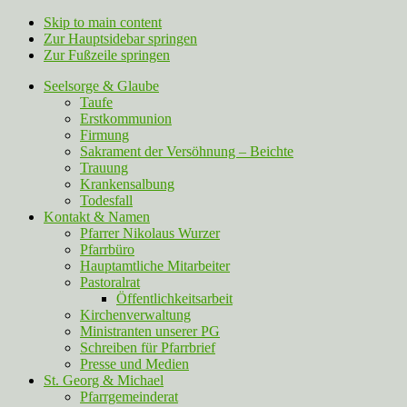
Skip to main content
Zur Hauptsidebar springen
Zur Fußzeile springen
Seelsorge & Glaube
Taufe
Erstkommunion
Firmung
Sakrament der Versöhnung – Beichte
Trauung
Krankensalbung
Todesfall
Kontakt & Namen
Pfarrer Nikolaus Wurzer
Pfarrbüro
Hauptamtliche Mitarbeiter
Pastoralrat
Öffentlichkeitsarbeit
Kirchenverwaltung
Ministranten unserer PG
Schreiben für Pfarrbrief
Presse und Medien
St. Georg & Michael
Pfarrgemeinderat