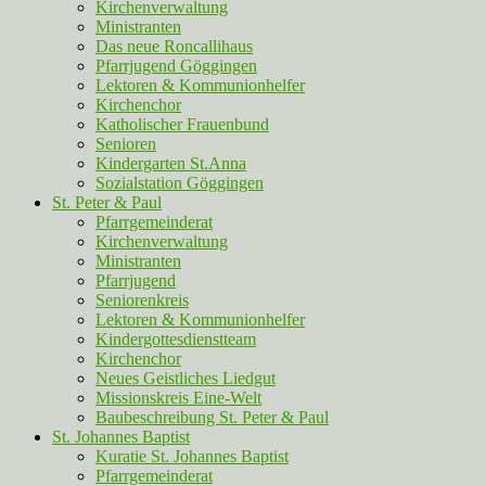
Kirchenverwaltung
Ministranten
Das neue Roncallihaus
Pfarrjugend Göggingen
Lektoren & Kommunionhelfer
Kirchenchor
Katholischer Frauenbund
Senioren
Kindergarten St.Anna
Sozialstation Göggingen
St. Peter & Paul
Pfarrgemeinderat
Kirchenverwaltung
Ministranten
Pfarrjugend
Seniorenkreis
Lektoren & Kommunionhelfer
Kindergottesdienstteam
Kirchenchor
Neues Geistliches Liedgut
Missionskreis Eine-Welt
Baubeschreibung St. Peter & Paul
St. Johannes Baptist
Kuratie St. Johannes Baptist
Pfarrgemeinderat