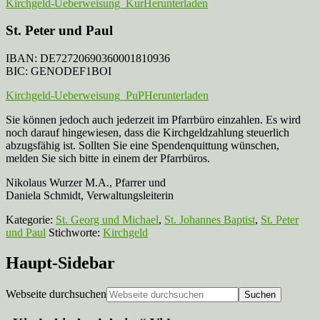
Kirchgeld-Ueberweisung_Kur
Herunterladen
St. Peter und Paul
IBAN: DE72720690360001810936
BIC: GENODEF1BOI
Kirchgeld-Ueberweisung_PuP
Herunterladen
Sie können jedoch auch jederzeit im Pfarrbüro einzahlen. Es wird
noch darauf hingewiesen, dass die Kirchgeldzahlung steuerlich
abzugsfähig ist. Sollten Sie eine Spendenquittung wünschen,
melden Sie sich bitte in einem der Pfarrbüros.
Nikolaus Wurzer M.A., Pfarrer und
Daniela Schmidt, Verwaltungsleiterin
Kategorie:
St. Georg und Michael
,
St. Johannes Baptist
,
St. Peter
und Paul
Stichworte:
Kirchgeld
Haupt-Sidebar
Webseite durchsuchen