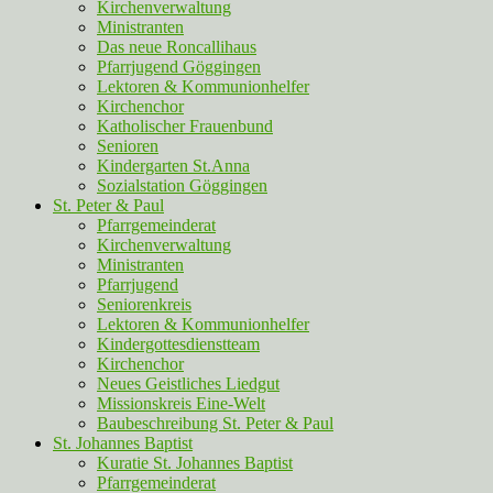
Kirchenverwaltung
Ministranten
Das neue Roncallihaus
Pfarrjugend Göggingen
Lektoren & Kommunionhelfer
Kirchenchor
Katholischer Frauenbund
Senioren
Kindergarten St.Anna
Sozialstation Göggingen
St. Peter & Paul
Pfarrgemeinderat
Kirchenverwaltung
Ministranten
Pfarrjugend
Seniorenkreis
Lektoren & Kommunionhelfer
Kindergottesdienstteam
Kirchenchor
Neues Geistliches Liedgut
Missionskreis Eine-Welt
Baubeschreibung St. Peter & Paul
St. Johannes Baptist
Kuratie St. Johannes Baptist
Pfarrgemeinderat