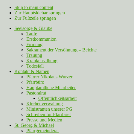
Skip to main content
Zur Hauptsidebar springen
Zur Fußzeile springen
Seelsorge & Glaube
Taufe
Erstkommunion
Firmung
Sakrament der Versöhnung – Beichte
Trauung
Krankensalbung
Todesfall
Kontakt & Namen
Pfarrer Nikolaus Wurzer
Pfarrbüro
Hauptamtliche Mitarbeiter
Pastoralrat
Öffentlichkeitsarbeit
Kirchenverwaltung
Ministranten unserer PG
Schreiben für Pfarrbrief
Presse und Medien
St. Georg & Michael
Pfarrgemeinderat