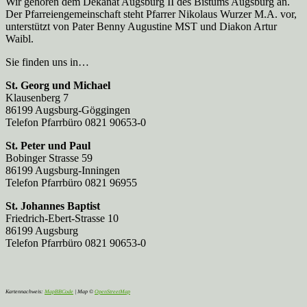
Wir gehören dem Dekanat Augsburg II des Bistums Augsburg an.
Der Pfarreien­gemeinschaft steht Pfarrer Nikolaus Wurzer M.A. vor,
unterstützt von Pater Benny Augustine MST und Diakon Artur
Waibl.
Sie finden uns in…
St. Georg und Michael
Klausenberg 7
86199 Augsburg-Göggingen
Telefon Pfarrbüro 0821 90653-0
St. Peter und Paul
Bobinger Strasse 59
86199 Augsburg-Inningen
Telefon Pfarrbüro 0821 96955
St. Johannes Baptist
Friedrich-Ebert-Strasse 10
86199 Augsburg
Telefon Pfarrbüro 0821 90653-0
Kartennachweis:
MapBBCode
| Map ©
OpenStreetMap