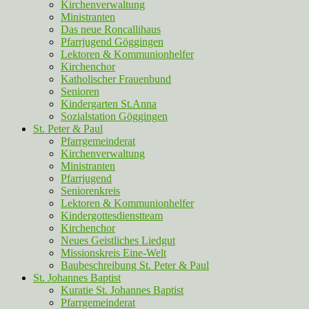
Kirchenverwaltung
Ministranten
Das neue Roncallihaus
Pfarrjugend Göggingen
Lektoren & Kommunionhelfer
Kirchenchor
Katholischer Frauenbund
Senioren
Kindergarten St.Anna
Sozialstation Göggingen
St. Peter & Paul
Pfarrgemeinderat
Kirchenverwaltung
Ministranten
Pfarrjugend
Seniorenkreis
Lektoren & Kommunionhelfer
Kindergottesdienstteam
Kirchenchor
Neues Geistliches Liedgut
Missionskreis Eine-Welt
Baubeschreibung St. Peter & Paul
St. Johannes Baptist
Kuratie St. Johannes Baptist
Pfarrgemeinderat