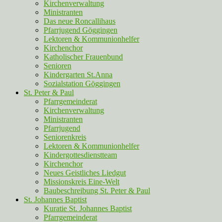
Kirchenverwaltung
Ministranten
Das neue Roncallihaus
Pfarrjugend Göggingen
Lektoren & Kommunionhelfer
Kirchenchor
Katholischer Frauenbund
Senioren
Kindergarten St.Anna
Sozialstation Göggingen
St. Peter & Paul
Pfarrgemeinderat
Kirchenverwaltung
Ministranten
Pfarrjugend
Seniorenkreis
Lektoren & Kommunionhelfer
Kindergottesdienstteam
Kirchenchor
Neues Geistliches Liedgut
Missionskreis Eine-Welt
Baubeschreibung St. Peter & Paul
St. Johannes Baptist
Kuratie St. Johannes Baptist
Pfarrgemeinderat