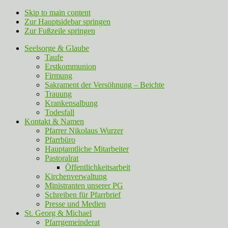
Skip to main content
Zur Hauptsidebar springen
Zur Fußzeile springen
Seelsorge & Glaube
Taufe
Erstkommunion
Firmung
Sakrament der Versöhnung – Beichte
Trauung
Krankensalbung
Todesfall
Kontakt & Namen
Pfarrer Nikolaus Wurzer
Pfarrbüro
Hauptamtliche Mitarbeiter
Pastoralrat
Öffentlichkeitsarbeit
Kirchenverwaltung
Ministranten unserer PG
Schreiben für Pfarrbrief
Presse und Medien
St. Georg & Michael
Pfarrgemeinderat