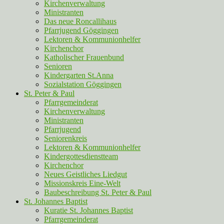
Kirchenverwaltung
Ministranten
Das neue Roncallihaus
Pfarrjugend Göggingen
Lektoren & Kommunionhelfer
Kirchenchor
Katholischer Frauenbund
Senioren
Kindergarten St.Anna
Sozialstation Göggingen
St. Peter & Paul
Pfarrgemeinderat
Kirchenverwaltung
Ministranten
Pfarrjugend
Seniorenkreis
Lektoren & Kommunionhelfer
Kindergottesdienstteam
Kirchenchor
Neues Geistliches Liedgut
Missionskreis Eine-Welt
Baubeschreibung St. Peter & Paul
St. Johannes Baptist
Kuratie St. Johannes Baptist
Pfarrgemeinderat