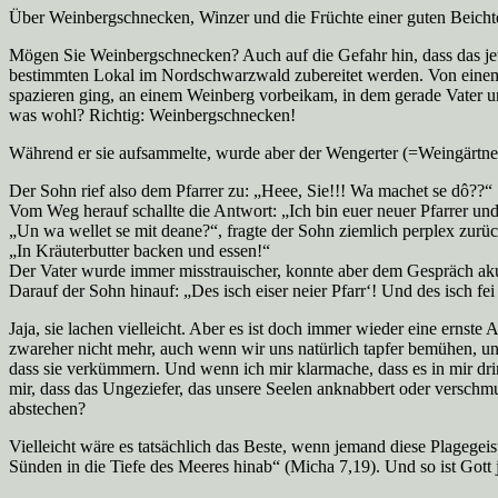
Über Weinbergschnecken, Winzer und die Früchte einer guten Beicht
Mögen Sie Weinbergschnecken? Auch auf die Gefahr hin, dass das jetzt 
bestimmten Lokal im Nordschwarzwald zubereitet werden. Von einem me
spazieren ging, an einem Weinberg vorbeikam, in dem gerade Vater 
was wohl? Richtig: Weinbergschnecken!
Während er sie aufsammelte, wurde aber der Wengerter (=Weingärtner) 
Der Sohn rief also dem Pfarrer zu: „Heee, Sie!!! Wa machet se dô??“
Vom Weg herauf schallte die Antwort: „Ich bin euer neuer Pfarrer 
„Un wa wellet se mit deane?“, fragte der Sohn ziemlich perplex zurüc
„In Kräuterbutter backen und essen!“
Der Vater wurde immer misstrauischer, konnte aber dem Gespräch akus
Darauf der Sohn hinauf: „Des isch eiser neier Pfarr‘! Und des isch fei
Jaja, sie lachen vielleicht. Aber es ist doch immer wieder eine ernste
zwareher nicht mehr, auch wenn wir uns natürlich tapfer bemühen, un
dass sie verkümmern. Und wenn ich mir klarmache, dass es in mir drin
mir, dass das Ungeziefer, das unsere Seelen anknabbert oder verschmu
abstechen?
Vielleicht wäre es tatsächlich das Beste, wenn jemand diese Plagegei
Sünden in die Tiefe des Meeres hinab“ (Micha 7,19). Und so ist Gott j