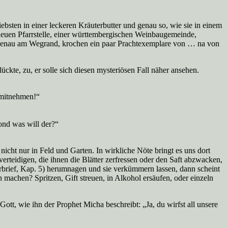
ebsten in einer leckeren Kräuterbutter und genau so, wie sie in einem
neuen Pfarrstelle, einer württembergischen Weinbaugemeinde,
, genau am Wegrand, krochen ein paar Prachtexemplare von … na von
ckte, zu, er solle sich diesen mysteriösen Fall näher ansehen.
 mitnehmen!“
ond was will der?“
 nicht nur in Feld und Garten. In wirkliche Nöte bringt es uns dort
rteidigen, die ihnen die Blätter zerfressen oder den Saft abzwacken,
erbrief, Kap. 5) herumnagen und sie verkümmern lassen, dann scheint
 machen? Spritzen, Gift streuen, in Alkohol ersäufen, oder einzeln
tt, wie ihn der Prophet Micha beschreibt: „Ja, du wirfst all unsere