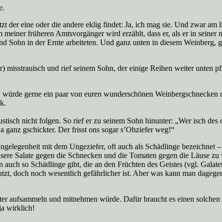
e.
der eine oder die andere eklig findet: Ja, ich mag sie. Und zwar am li
iner früheren Amtsvorgänger wird erzählt, dass er, als er in seiner 
und Sohn in der Ernte arbeiteten. Und ganz unten in diesem Weinberg
misstrauisch und rief seinem Sohn, der einige Reihen weiter unten pflü
und würde gerne ein paar von euren wunderschönen Weinbergschnecken
k.
tisch nicht folgen. So rief er zu seinem Sohn hinunter: „Wer isch des 
 a ganz gschickter. Der frisst ons sogar s’Ohziefer weg!“
 Angelegenheit mit dem Ungeziefer, oft auch als Schädlinge bezeichnet –
sere Salate gegen die Schnecken und die Tomaten gegen die Läuse zu ve
 auch so Schädlinge gibt, die an den Früchten des Geistes (vgl. Galat
tzt, doch noch wesentlich gefährlicher ist. Aber was kann man dagegen
ster aufsammeln und mitnehmen würde. Dafür braucht es einen solchen Go
a wirklich!