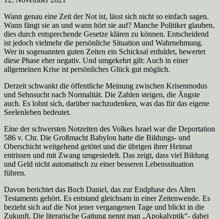
Wann genau eine Zeit der Not ist, lässt sich nicht so einfach sagen.
Wann fängt sie an und wann hört sie auf? Manche Politiker glauben,
dies durch entsprechende Gesetze klären zu können. Entscheidend
ist jedoch vielmehr die persönliche Situation und Wahrnehmung.
Wer in sogenannten guten Zeiten ein Schicksal erduldet, bewertet
diese Phase eher negativ. Und umgekehrt gilt: Auch in einer
allgemeinen Krise ist persönliches Glück gut möglich.
Derzeit schwankt die öffentliche Meinung zwischen Krisenmodus
und Sehnsucht nach Normalität. Die Zahlen steigen, die Ängste
auch. Es lohnt sich, darüber nachzudenken, was das für das eigene
Seelenleben bedeutet.
Eine der schwersten Notzeiten des Volkes Israel war die Deportation
586 v. Chr. Die Großmacht Babylon hatte die Bildungs- und
Oberschicht weitgehend getötet und die übrigen ihrer Heimat
entrissen und mit Zwang umgesiedelt. Das zeigt, dass viel Bildung
und Geld nicht automatisch zu einer besseren Lebenssituation
führen.
Davon berichtet das Buch Daniel, das zur Endphase des Alten
Testaments gehört. Es entstand gleichsam in einer Zeitenwende. Es
bezieht sich auf die Not jener vergangenen Tage und blickt in die
Zukunft. Die literarische Gattung nennt man „Apokalyptik“- dabei