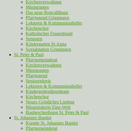
Kirchenverwaltung
Ministranten
Das neue Roncallihaus
Pfarrjugend Göggingen
Lektoren & Kommunionhelfer
Kirchenchor
Katholischer Frauenbund
Senioren
Kindergarten St.Anna
Sozialstation Göggingen
St. Peter & Paul
Pfarrgemeinderat
Kirchenverwaltung
Ministranten
Pfarrjugend
Seniorenkreis
Lektoren & Kommunionhelfer
Kindergottesdienstteam
Kirchenchor
Neues Geistliches Liedgut
Missionskreis Eine-Welt
Baubeschreibung St. Peter & Paul
St. Johannes Baptist
Kuratie St. Johannes Baptist
Pfarrgemeinderat