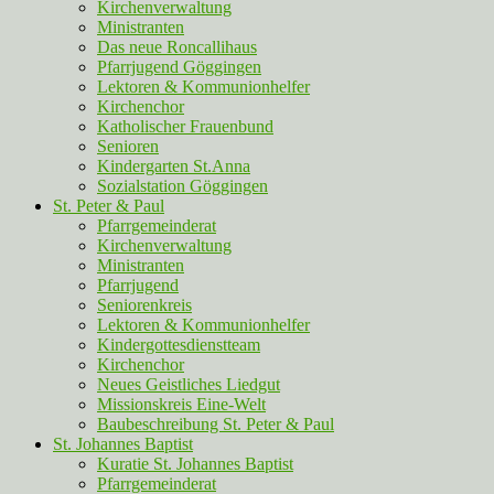
Kirchenverwaltung
Ministranten
Das neue Roncallihaus
Pfarrjugend Göggingen
Lektoren & Kommunionhelfer
Kirchenchor
Katholischer Frauenbund
Senioren
Kindergarten St.Anna
Sozialstation Göggingen
St. Peter & Paul
Pfarrgemeinderat
Kirchenverwaltung
Ministranten
Pfarrjugend
Seniorenkreis
Lektoren & Kommunionhelfer
Kindergottesdienstteam
Kirchenchor
Neues Geistliches Liedgut
Missionskreis Eine-Welt
Baubeschreibung St. Peter & Paul
St. Johannes Baptist
Kuratie St. Johannes Baptist
Pfarrgemeinderat