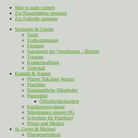
Skip to main content
Zur Hauptsidebar springen
Zur Fußzeile springen
Seelsorge & Glaube
Taufe
Erstkommunion
Firmung
Sakrament der Versöhnung – Beichte
Trauung
Krankensalbung
Todesfall
Kontakt & Namen
Pfarrer Nikolaus Wurzer
Pfarrbüro
Hauptamtliche Mitarbeiter
Pastoralrat
Öffentlichkeitsarbeit
Kirchenverwaltung
Ministranten unserer PG
Schreiben für Pfarrbrief
Presse und Medien
St. Georg & Michael
Pfarrgemeinderat