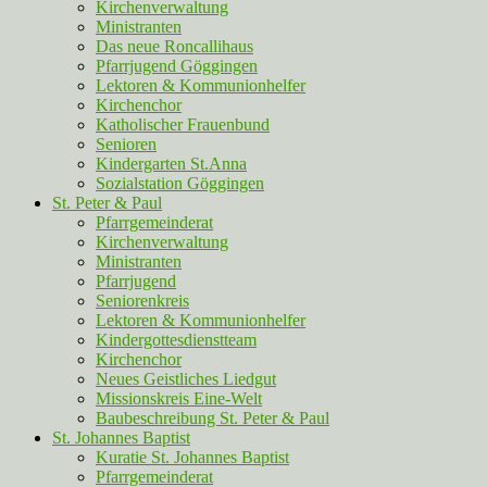
Kirchenverwaltung
Ministranten
Das neue Roncallihaus
Pfarrjugend Göggingen
Lektoren & Kommunionhelfer
Kirchenchor
Katholischer Frauenbund
Senioren
Kindergarten St.Anna
Sozialstation Göggingen
St. Peter & Paul
Pfarrgemeinderat
Kirchenverwaltung
Ministranten
Pfarrjugend
Seniorenkreis
Lektoren & Kommunionhelfer
Kindergottesdienstteam
Kirchenchor
Neues Geistliches Liedgut
Missionskreis Eine-Welt
Baubeschreibung St. Peter & Paul
St. Johannes Baptist
Kuratie St. Johannes Baptist
Pfarrgemeinderat