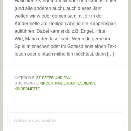
Hallo liebe Kindergartenkinder und Grundschüler
(und alle anderen auch), auch dieses Jahr
wollen wir wieder gemeinsam mit dir in der
Kindermette am Heiligen Abend ein Krippenspiel
aufführen. Dabei kannst du z.B. Engel, Hirte,
Wirt, Maria oder Josef sein. Wenn du gerne im
Spiel mitmachen oder im Gottesdienst einen Text
lesen oder einfach mithelfen möchtest, dann […]
KATEGORIE:
ST. PETER UND PAUL
STICHWORTE:
KINDER
,
KINDERGOTTESDIENST
,
KINDERMETTE
Haupt-
Webseite
Sidebar
durchsuchen