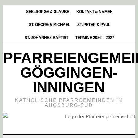
Skip
Zur
Zur
to
Hauptsidebar
Fußzeile
SEELSORGE & GLAUBE
KONTAKT & NAMEN
main
springen
springen
ST. GEORG & MICHAEL
ST. PETER & PAUL
content
ST. JOHANNES BAPTIST
TERMINE 2026 – 2027
PFARREIENGEME
GÖGGINGEN-
INNINGEN
KATHOLISCHE PFARRGEMEINDEN IN
AUGSBURG-SÜD