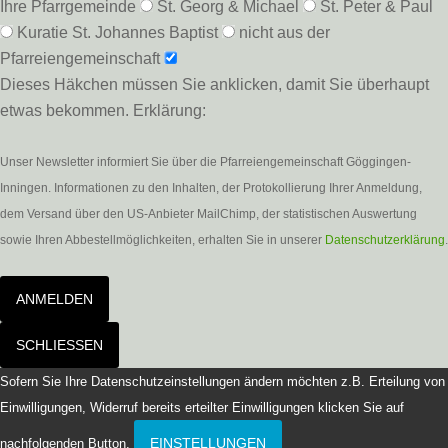
Ihre Pfarrgemeinde
St. Georg & Michael
St. Peter & Paul
Kuratie St. Johannes Baptist
nicht aus der
Pfarreiengemeinschaft
Dieses Häkchen müssen Sie anklicken, damit Sie überhaupt
etwas bekommen. Erklärung:
Unser Newsletter informiert Sie über die Pfarreiengemeinschaft Göggingen-
Inningen. Informationen zu den Inhalten, der Protokollierung Ihrer Anmeldung,
dem Versand über den US-Anbieter MailChimp, der statistischen Auswertung
sowie Ihren Abbestellmöglichkeiten, erhalten Sie in unserer
Datenschutzerklärung
.
ANMELDEN
SCHLIESSEN
Sofern Sie Ihre Datenschutzeinstellungen ändern möchten z.B. Erteilung von
Einwilligungen, Widerruf bereits erteilter Einwilligungen klicken Sie auf
EINSTELLUNGEN
nachfolgenden Button.