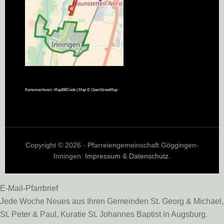
Kartennachweis:
MapBBCode
| Map ©
OpenStreetMap
Copyright © 2026 · Pfarreiengemeinschaft Göggingen-
Inningen.
Impressum
&
Datenschutz
.
E-Mail-Pfarrbrief
Jede Woche Neues aus Ihren Gemeinden St. Georg & Michael,
St. Peter & Paul, Kuratie St. Johannes Baptist in Augsburg.