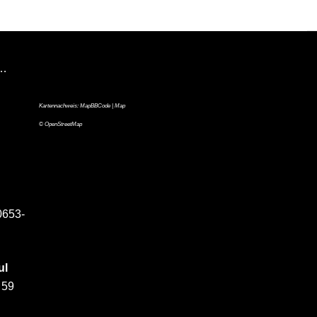
n…
Kartennachweis:
MapBBCode
| Map
©
OpenStreetMap
0653-
ul
 59