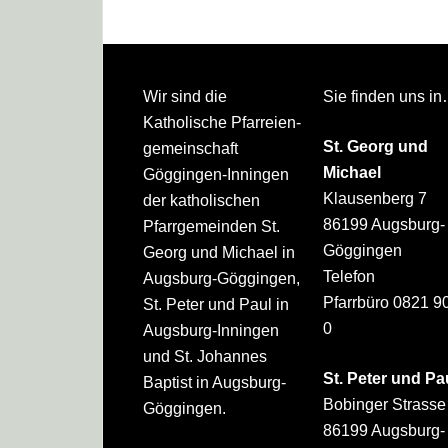
Footer
Wir sind die
Sie finden uns i
Katholische Pfarreien­
St. Georg und
gemeinschaft
Michael
Göggingen-Inningen
Klausenberg 7
der katholischen
86199 Augsburg-
Pfarrgemeinden St.
Göggingen
Georg und Michael in
Telefon
Augsburg-Göggingen,
Pfarrbüro 0821 9
St. Peter und Paul in
0
Augsburg-Inningen
und St. Johannes
St. Peter und Pa
Baptist in Augsburg-
Bobinger Strasse
Göggingen.
86199 Augsburg-