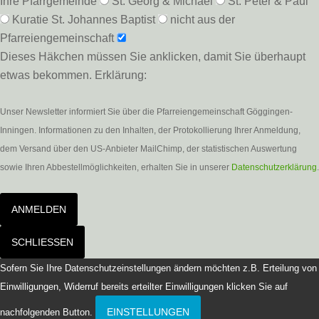
Ihre Pfarrgemeinde
St. Georg & Michael
St. Peter & Paul
Kuratie St. Johannes Baptist
nicht aus der
Pfarreiengemeinschaft
Dieses Häkchen müssen Sie anklicken, damit Sie überhaupt
etwas bekommen. Erklärung:
Unser Newsletter informiert Sie über die Pfarreiengemeinschaft Göggingen-
Inningen. Informationen zu den Inhalten, der Protokollierung Ihrer Anmeldung,
dem Versand über den US-Anbieter MailChimp, der statistischen Auswertung
sowie Ihren Abbestellmöglichkeiten, erhalten Sie in unserer
Datenschutzerklärung
.
ANMELDEN
SCHLIESSEN
Sofern Sie Ihre Datenschutzeinstellungen ändern möchten z.B. Erteilung von
Einwilligungen, Widerruf bereits erteilter Einwilligungen klicken Sie auf
EINSTELLUNGEN
nachfolgenden Button.