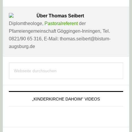
Über
Thomas Seibert
Diplomtheologe,
Pastoralreferent
der
Pfarreiengemeinschaft Göggingen-Inningen, Tel.
0821/90 65 316, E-Mail: thomas.seibert@bistum-
augsburg.de
Haupt-
Webseite
Sidebar
durchsuchen
„KINDERKIRCHE DAHOIM“ VIDEOS