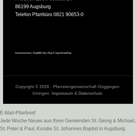
86199 Augsburg
Telefon Pfarrbüro 0821 90653-0
Kartennachweis:
MapBBCode
| Map ©
OpenStreetMap
Copyright © 2026 · Pfarreiengemeinschaft Göggingen-
Inningen.
Impressum
&
Datenschutz
.
E-Mail-Pfarrbrief
Jede Woche Neues aus Ihren Gemeinden St. Georg & Michael,
St. Peter & Paul, Kuratie St. Johannes Baptist in Augsburg.