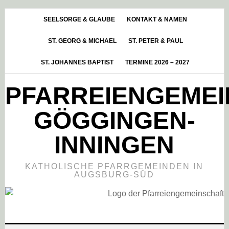
Skip
Zur
Zur
to
Hauptsidebar
Fußzeile
SEELSORGE & GLAUBE
KONTAKT & NAMEN
main
springen
springen
ST. GEORG & MICHAEL
ST. PETER & PAUL
content
ST. JOHANNES BAPTIST
TERMINE 2026 – 2027
PFARREIENGEME
GÖGGINGEN-
INNINGEN
KATHOLISCHE PFARRGEMEINDEN IN
AUGSBURG-SÜD