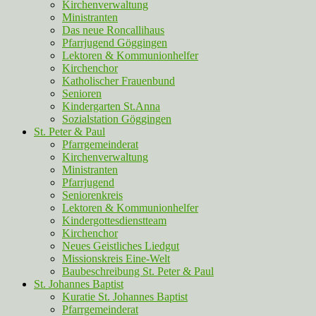
Kirchenverwaltung
Ministranten
Das neue Roncallihaus
Pfarrjugend Göggingen
Lektoren & Kommunionhelfer
Kirchenchor
Katholischer Frauenbund
Senioren
Kindergarten St.Anna
Sozialstation Göggingen
St. Peter & Paul
Pfarrgemeinderat
Kirchenverwaltung
Ministranten
Pfarrjugend
Seniorenkreis
Lektoren & Kommunionhelfer
Kindergottesdienstteam
Kirchenchor
Neues Geistliches Liedgut
Missionskreis Eine-Welt
Baubeschreibung St. Peter & Paul
St. Johannes Baptist
Kuratie St. Johannes Baptist
Pfarrgemeinderat