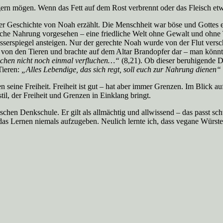
ern mögen. Wenn das Fett auf dem Rost verbrennt oder das Fleisch etwa
er Geschichte von Noah erzählt. Die Menschheit war böse und Gottes er
liche Nahrung vorgesehen – eine friedliche Welt ohne Gewalt und ohne
serspiegel ansteigen. Nur der gerechte Noah wurde von der Flut versch
von den Tieren und brachte auf dem Altar Brandopfer dar – man könnte 
nschen nicht noch einmal verfluchen…“
(8,21). Ob dieser beruhigende Duft
Tieren:
„Alles Lebendige, das sich regt, soll euch zur Nahrung dienen“
 seine Freiheit. Freiheit ist gut – hat aber immer Grenzen. Im Blick a
il, der Freiheit und Grenzen in Einklang bringt.
schen Denkschule. Er gilt als allmächtig und allwissend – das passt s
das Lernen niemals aufzugeben. Neulich lernte ich, dass vegane Würst