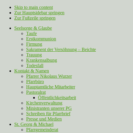
Skip to main content
Zur Hauptsidebar springen
Zur Fußzeile springen
Seelsorge & Glaube
Taufe
Erstkommunion
Firmung
Sakrament der Versöhnung – Beichte
Trauung
Krankensalbung
Todesfall
Kontakt & Namen
Pfarrer Nikolaus Wurzer
Pfarrbüro
Hauptamtliche Mitarbeiter
Pastoralrat
Öffentlichkeitsarbeit
Kirchenverwaltung
Ministranten unserer PG
Schreiben für Pfarrbrief
Presse und Medien
St. Georg & Michael
Pfarrgemeinderat