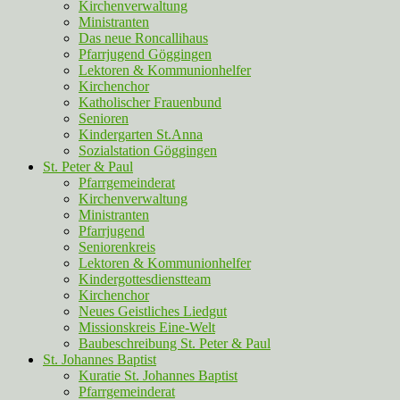
Kirchenverwaltung
Ministranten
Das neue Roncallihaus
Pfarrjugend Göggingen
Lektoren & Kommunionhelfer
Kirchenchor
Katholischer Frauenbund
Senioren
Kindergarten St.Anna
Sozialstation Göggingen
St. Peter & Paul
Pfarrgemeinderat
Kirchenverwaltung
Ministranten
Pfarrjugend
Seniorenkreis
Lektoren & Kommunionhelfer
Kindergottesdienstteam
Kirchenchor
Neues Geistliches Liedgut
Missionskreis Eine-Welt
Baubeschreibung St. Peter & Paul
St. Johannes Baptist
Kuratie St. Johannes Baptist
Pfarrgemeinderat