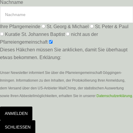
Nachname
Ihre Pfarrgemeinde
St. Georg & Michael
St. Peter & Paul
Kuratie St. Johannes Baptist
nicht aus der
Pfarreiengemeinschaft
Dieses Häkchen müssen Sie anklicken, damit Sie überhaupt
etwas bekommen. Erklärung:
Unser Newsletter informiert Sie über die Pfarreiengemeinschaft Göggingen-
Inningen. Informationen zu den Inhalten, der Protokollierung Ihrer Anmeldung,
dem Versand über den US-Anbieter MailChimp, der statistischen Auswertung
sowie Ihren Abbestellmöglichkeiten, erhalten Sie in unserer
Datenschutzerklärung
.
ANMELDEN
SCHLIESSEN