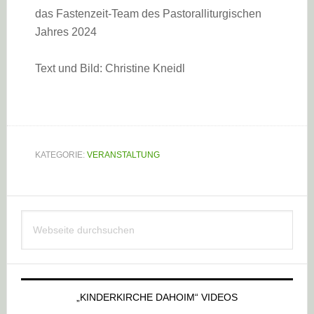
das Fastenzeit-Team des Pastoralliturgischen
Jahres 2024
Text und Bild: Christine Kneidl
KATEGORIE:
VERANSTALTUNG
Haupt-
Webseite
Sidebar
durchsuchen
„KINDERKIRCHE DAHOIM“ VIDEOS