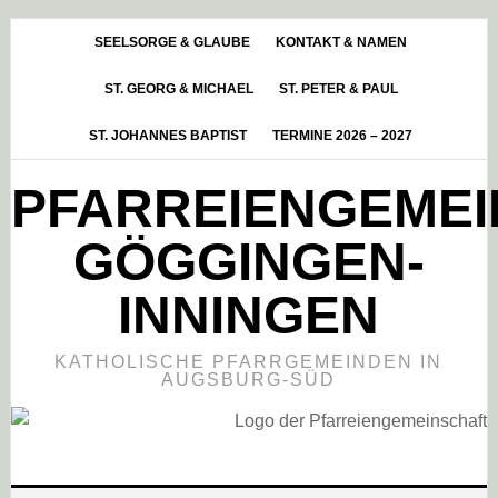
Skip
Zur
Zur
to
Hauptsidebar
Fußzeile
SEELSORGE & GLAUBE
KONTAKT & NAMEN
main
springen
springen
ST. GEORG & MICHAEL
ST. PETER & PAUL
content
ST. JOHANNES BAPTIST
TERMINE 2026 – 2027
PFARREIENGEME
GÖGGINGEN-
INNINGEN
KATHOLISCHE PFARRGEMEINDEN IN
AUGSBURG-SÜD