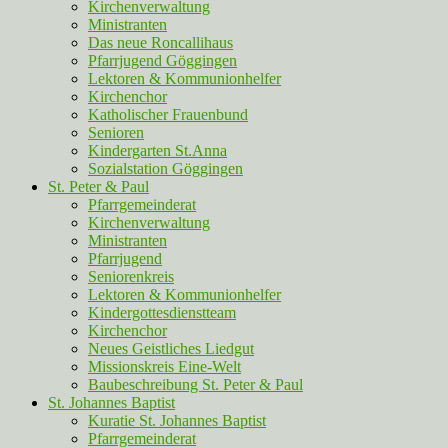
Kirchenverwaltung
Ministranten
Das neue Roncallihaus
Pfarrjugend Göggingen
Lektoren & Kommunionhelfer
Kirchenchor
Katholischer Frauenbund
Senioren
Kindergarten St.Anna
Sozialstation Göggingen
St. Peter & Paul
Pfarrgemeinderat
Kirchenverwaltung
Ministranten
Pfarrjugend
Seniorenkreis
Lektoren & Kommunionhelfer
Kindergottesdienstteam
Kirchenchor
Neues Geistliches Liedgut
Missionskreis Eine-Welt
Baubeschreibung St. Peter & Paul
St. Johannes Baptist
Kuratie St. Johannes Baptist
Pfarrgemeinderat