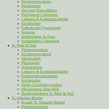
Kirchenverwaltung
Ministranten
Das neue Roncallihaus
Pfarrjugend Göggingen
Lektoren & Kommunionhelfer
Kirchenchor
Katholischer Frauenbund
Senioren
Kindergarten St.Anna
Sozialstation Göggingen
St. Peter & Paul
Pfarrgemeinderat
Kirchenverwaltung
Ministranten
Pfarrjugend
Seniorenkreis
Lektoren & Kommunionhelfer
Kindergottesdienstteam
Kirchenchor
Neues Geistliches Liedgut
Missionskreis Eine-Welt
Baubeschreibung St. Peter & Paul
St. Johannes Baptist
Kuratie St. Johannes Baptist
Pfarrgemeinderat