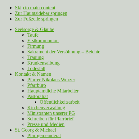
Skip to main content
Zur Hauptsidebar springen
Zur Fußzeile springen
Seelsorge & Glaube
Taufe
Erstkommunion
Firmung
Sakrament der Versöhnung – Beichte
Trauung
Krankensalbung
Todesfall
Kontakt & Namen
Pfarrer Nikolaus Wurzer
Pfarrbüro
Hauptamtliche Mitarbeiter
Pastoralrat
Öffentlichkeitsarbeit
Kirchenverwaltung
Ministranten unserer PG
Schreiben für Pfarrbrief
Presse und Medien
St. Georg & Michael
Pfarrgemeinderat