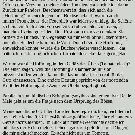
Öffnen und Verzehren meiner öden Tomatendose dachte ich daran.
Zurück zur Pandora. Beachtenswert ist, dass sich auch die
„Hoffnung“ in jener legendären Büchse befand, warum auch
immer! Prometheus, der Feuerdieb war leider so unklug, die Schöne
zu heiraten. Sich allein von seinen Gefühlen leiten zu lassen, ist
manchmal keine gute Idee. Den Rest kann man sich denken. Sie
öffnete die Büchse, im Gegensatz zu mir wohl ohne Dosenöffner,
und alles Schlechte kam in die Welt. Doch bevor die Hoffnung
entweichen konnte, wurde die Büchse wieder verschlossen – das
hätte ich mit der unglücklichen Tomatendose ebenfalls gern getan.
Warum war die Hoffnung in dem Gefäß des Übels (Tomatendose)?
Die einen sagen, weil die Hoffnung als lähmende Illusion
missverstanden werden kann, die davon abhält, sich real für das
Gute einzusetzen. Eine andere Deutung spricht von der tröstenden
Kraft der Hoffnung, die Zeus den Übeln beigefügt hat.
Parallelen zum biblischen Schöpfungsmythos sind erkennbar. Beide
Male geht es um die Frage nach dem Ursprung des Bösen.
Meine nächtliche 0,5 Liter-Tomatendose regte mich an, nachdem ich
noch eine kleine 0,33 Liter-Bierdose geöffnet hatte, über ein anderes
Gefäß nachzudenken. Im Blick auf meine Geschichte dachte ich
mir, dass der Kelch meines Lebens ganz gut gefüllt ist mit Dingen,
die mir nicht schmecken. Es geht nicht nur um Tomaten.