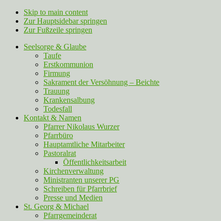
Skip to main content
Zur Hauptsidebar springen
Zur Fußzeile springen
Seelsorge & Glaube
Taufe
Erstkommunion
Firmung
Sakrament der Versöhnung – Beichte
Trauung
Krankensalbung
Todesfall
Kontakt & Namen
Pfarrer Nikolaus Wurzer
Pfarrbüro
Hauptamtliche Mitarbeiter
Pastoralrat
Öffentlichkeitsarbeit
Kirchenverwaltung
Ministranten unserer PG
Schreiben für Pfarrbrief
Presse und Medien
St. Georg & Michael
Pfarrgemeinderat