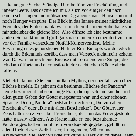
ist keine gute Sache. Ständige Unruhe führt zur Erschöpfung und
innerer Leere. Das dachte ich mir, als ich vor einiger Zeit nach
einem sehr langen und mühsamen Tag abends nach Hause kam und
noch Hunger verspürte. Der Blick in das Innere meines nächtlichen
Freundes, der Kühlschrank, war ernüchternd – mein Sohn hatte vor
mir scheinbar die gleiche Idee. Also öffnete ich eine bestimmte
andere Schranktüre und griff ganz nach hinten zu einer dort von mir
vor der Familie versteckten Notfall-Konservendose. Meine
Erwartung eines genüsslichen Hühner-Reis-Eintopfs wurde jedoch
durch die Erkenntnis getrübt, dass mein Versteck nicht mehr geheim
war. Da war nur noch eine Büchse mit Tomatencreme-Suppe, die
ich dann öffnete und eher lustlos in der nächtlichen Küche allein
löffelte.
Vielleicht kennen Sie jenen antiken Mythos, der ebenfalls von einer
Büchse handelt. Es geht um die berühmte „Büchse der Pandora“ –
eine bezaubernd hübsche junge Frau, die optisch und sinnlich mit
allen guten Gaben der Götter ausgestattet war, und einer schönen
Sprache. Denn „Pandora“ heißt auf Griechisch „Die von allen
Beschenkte“ oder „Die mit allem Beschenkte“. Der Göttervater
Zeus hatte sich zuvor über Prometheus, der ihm das Feuer gestohlen
hatte, massiv geärgert. Aus Rache hatte er jene bezaubernde
Pandora geschaffen und ihr ein Vorratsgefäß gegeben, gefüllt mit
allen Übeln dieser Welt: Laster, Untugenden, Mühen und
Krankheiten. Vielleicht war die strukturelle Hektik auch dabei. Beim