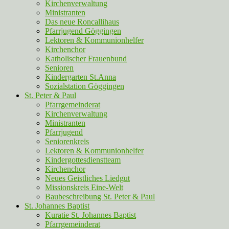
Kirchenverwaltung
Ministranten
Das neue Roncallihaus
Pfarrjugend Göggingen
Lektoren & Kommunionhelfer
Kirchenchor
Katholischer Frauenbund
Senioren
Kindergarten St.Anna
Sozialstation Göggingen
St. Peter & Paul
Pfarrgemeinderat
Kirchenverwaltung
Ministranten
Pfarrjugend
Seniorenkreis
Lektoren & Kommunionhelfer
Kindergottesdienstteam
Kirchenchor
Neues Geistliches Liedgut
Missionskreis Eine-Welt
Baubeschreibung St. Peter & Paul
St. Johannes Baptist
Kuratie St. Johannes Baptist
Pfarrgemeinderat