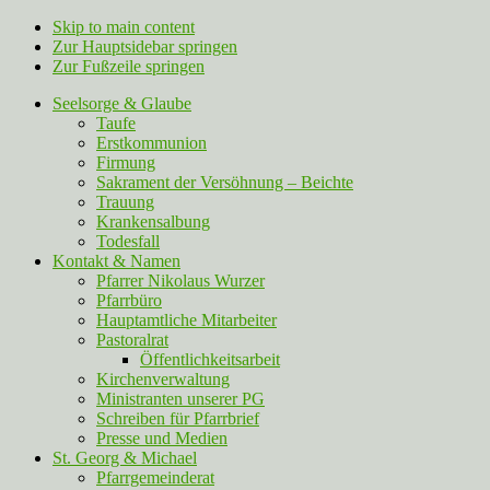
Skip to main content
Zur Hauptsidebar springen
Zur Fußzeile springen
Seelsorge & Glaube
Taufe
Erstkommunion
Firmung
Sakrament der Versöhnung – Beichte
Trauung
Krankensalbung
Todesfall
Kontakt & Namen
Pfarrer Nikolaus Wurzer
Pfarrbüro
Hauptamtliche Mitarbeiter
Pastoralrat
Öffentlichkeitsarbeit
Kirchenverwaltung
Ministranten unserer PG
Schreiben für Pfarrbrief
Presse und Medien
St. Georg & Michael
Pfarrgemeinderat