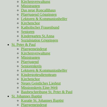
Kirchenverwaltung
Ministranten
Das neue Roncallihaus
Pfarrjugend Göggingen
Lektoren & Kommunionhelfer
Kirchenchor
Katholischer Frauenbund
Senioren
Kindergarten St.Anna
Sozialstation Göggingen
St. Peter & Paul
Pfarrgemeinderat
Kirchenverwaltung
Ministranten
Pfarrjugend
Seniorenkreis
Lektoren & Kommunionhelfer
Kindergottesdienstteam
Kirchenchor
Neues Geistliches Liedgut
Missionskreis Eine-Welt
Baubeschreibung St. Peter & Paul
St. Johannes Baptist
Kuratie St. Johannes Baptist
Pfarrgemeinderat